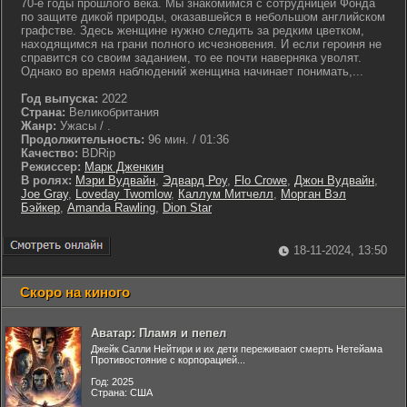
70-е годы прошлого века. Мы знакомимся с сотрудницей Фонда
по защите дикой природы, оказавшейся в небольшом английском
графстве. Здесь женщине нужно следить за редким цветком,
находящимся на грани полного исчезновения. И если героиня не
справится со своим заданием, то ее почти наверняка уволят.
Однако во время наблюдений женщина начинает понимать,...
Год выпуска:
2022
Страна:
Великобритания
Жанр:
Ужасы / .
Продолжительность:
96 мин. / 01:36
Качество:
BDRip
Режиссер:
Марк Дженкин
В ролях:
Мэри Вудвайн
,
Эдвард Роу
,
Flo Crowe
,
Джон Вудвайн
,
Joe Gray
,
Loveday Twomlow
,
Каллум Митчелл
,
Морган Вэл
Бэйкер
,
Amanda Rawling
,
Dion Star
18-11-2024, 13:50
Скоро на киного
Аватар: Пламя и пепел
Джейк Салли Нейтири и их дети переживают смерть Нетейама
Противостояние с корпорацией...
Год: 2025
Страна: США