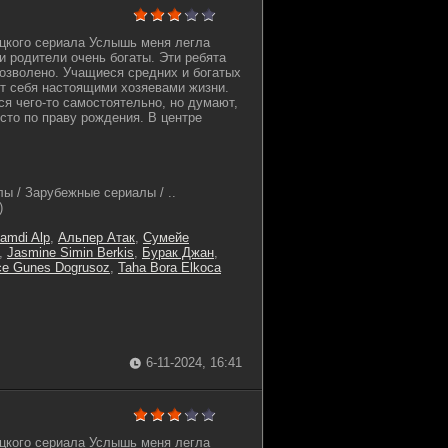
цкого сериала Услышь меня легла
и родители очень богаты. Эти ребята
дозволено. Учащиеся средних и богатых
т себя настоящими хозяевами жизни.
ся чего-то самостоятельно, но думают,
сто по праву рождения. В центре
ы / Зарубежные сериалы / ..
)
amdi Alp
,
Альпер Атак
,
Сумейе
,
Jasmine Simin Berkis
,
Бурак Джан
,
e Gunes Dogrusoz
,
Taha Bora Elkoca
6-11-2024, 16:41
цкого сериала Услышь меня легла