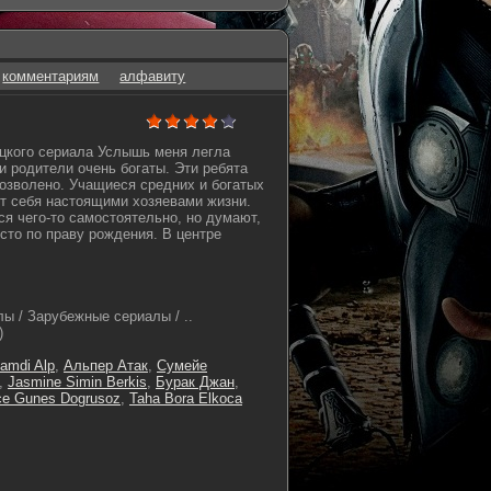
комментариям
алфавиту
цкого сериала Услышь меня легла
и родители очень богаты. Эти ребята
дозволено. Учащиеся средних и богатых
т себя настоящими хозяевами жизни.
ся чего-то самостоятельно, но думают,
сто по праву рождения. В центре
ы / Зарубежные сериалы / ..
)
amdi Alp
,
Альпер Атак
,
Сумейе
,
Jasmine Simin Berkis
,
Бурак Джан
,
e Gunes Dogrusoz
,
Taha Bora Elkoca