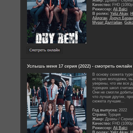
Жанр:
Драмы / Сериа
Качество:
FHD (1080p
Режиссер:
Ali Balci
В ролях:
Yeliz Akay
,
H
Айдоган
,
Дурул Базан
Мурат Далтабан
,
Gokc
Услышь меня 17 серия (2022) - смотреть онлайн
В основу сюжета туре
история молодежи, чь
уверены, что им все 
турецких школ считаю
Они не смогли добить
что лучше других, про
сюжета лучшие...
Год выпуска:
2022
Страна:
Турция
Жанр:
Драмы / Сериа
Качество:
FHD (1080p
Режиссер:
Ali Balci
В ролях:
Yeliz Akay
,
H