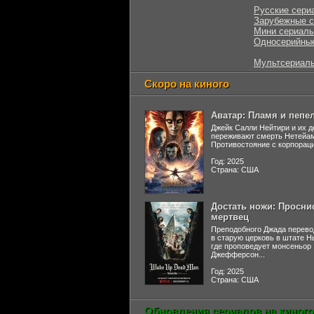
Русские сери
Зарубежные 
Мини сериал
Односерийны
Мультсериал
Скоро на киного
Аватар: Пламя и пепе
Джейк Салли Нейтири и их д
переживают смерть Нетейа
Противостояние с корпораци
Год: 2025
Страна: США
Достать ножи: Просни
мертвец
Преподобного Джада перево
в старую церковь в штате 
где проповедует монсеньор
Джефферсон...
Год: 2025
Страна: США
Обновления сериалов на киного