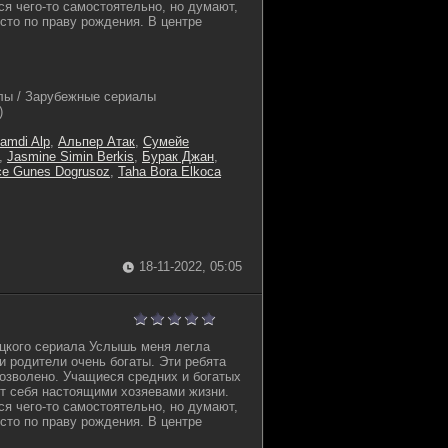
ся чего-то самостоятельно, но думают,
сто по праву рождения. В центре
лы / Зарубежные сериалы
)
amdi Alp
,
Альпер Атак
,
Сумейе
,
Jasmine Simin Berkis
,
Бурак Джан
,
e Gunes Dogrusoz
,
Taha Bora Elkoca
18-11-2022, 05:05
цкого сериала Услышь меня легла
и родители очень богаты. Эти ребята
дозволено. Учащиеся средних и богатых
т себя настоящими хозяевами жизни.
ся чего-то самостоятельно, но думают,
сто по праву рождения. В центре