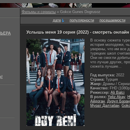
Фильмы и сериалы
» Gokce Gunes Dogrusoz
дате
популярности
посещаемости
Услышь меня 19 серия (2022) - смотреть онлайн
МЬЕРА
В основу сюжета туре
история молодежи, чь
уверены, что им все 
турецких школ считаю
Они не смогли добить
что лучше других, про
сюжета лучшие...
Год выпуска:
2022
д!
Страна:
Турция
Жанр:
Драмы / Сериал
Качество:
FHD (1080p
Режиссер:
Ali Balci
В ролях:
Yeliz Akay
,
H
Айдоган
,
Дурул Базан
Мурат Далтабан
,
Gokc