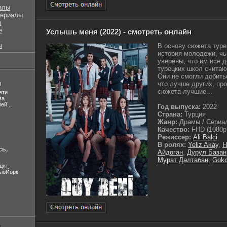
алы
сериалы
ы
е
Услышь меня (2022) - смотреть онлайн
ы
В основу сюжета туре
история молодежи, чь
уверены, что им все 
турецких школ считаю
Они не смогли добить
л
что лучше других, про
сюжета лучшие...
ети
ма
ей...
Год выпуска:
2022
Страна:
Турция
Жанр:
Драмы / Сериал
Качество:
FHD (1080p
Режиссер:
Ali Balci
В ролях:
Yeliz Akay
,
H
сь,
Айдоган
,
Дурул Базан
Мурат Далтабан
,
Gokc
дят
НьюЙорк