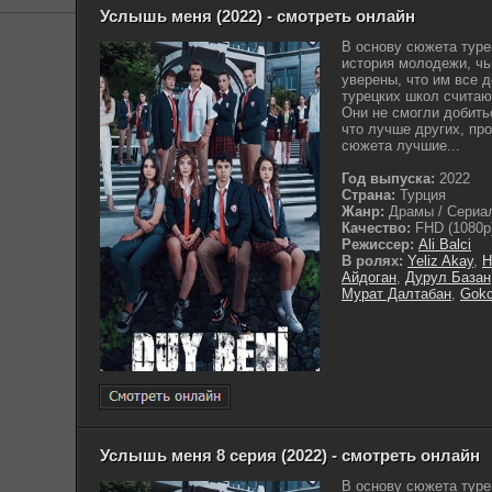
Услышь меня (2022) - смотреть онлайн
В основу сюжета туре
история молодежи, чь
уверены, что им все 
турецких школ считаю
Они не смогли добить
что лучше других, про
сюжета лучшие...
Год выпуска:
2022
Страна:
Турция
Жанр:
Драмы / Сериал
Качество:
FHD (1080p
Режиссер:
Ali Balci
В ролях:
Yeliz Akay
,
H
Айдоган
,
Дурул Базан
Мурат Далтабан
,
Gokc
Услышь меня 8 серия (2022) - смотреть онлайн
В основу сюжета туре