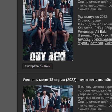
Они не смогли добить
что лучше других, про
сюжета лучшие...
Год выпуска:
2022
Страна:
Турция
Жанр:
Драмы / Сериа
Качество:
FHD (1080p
Режиссер:
Ali Balci
В ролях:
Yeliz Akay
,
H
Айдоган
,
Дурул Базан
Мурат Далтабан
,
Gokc
Услышь меня 18 серия (2022) - смотреть онлайн
В основу сюжета туре
история молодежи, чь
уверены, что им все 
турецких школ считаю
Они не смогли добить
что лучше других, про
сюжета лучшие...