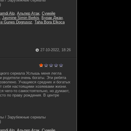
лы / Зарубежные сериалы
)
amdi Alp
,
Альпер Атак
,
Сумейе
,
Jasmine Simin Berkis
,
Бурак Джан
,
e Gunes Dogrusoz
,
Taha Bora Elkoca
27-10-2022, 18:26
цкого сериала Услышь меня легла
и родители очень богаты. Эти ребята
дозволено. Учащиеся средних и богатых
т себя настоящими хозяевами жизни.
ся чего-то самостоятельно, но думают,
сто по праву рождения. В центре
лы / Зарубежные сериалы
)
amdi Alp
,
Альпер Атак
,
Сумейе