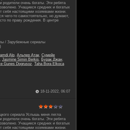
и родители очень богаты. Эти ребята
дозволено. Учащиеся средних и богатых
т себя настоящими хозяевами жизни.
ся чего-то самостоятельно, но думают,
сто по праву рождения. В центре
лы / Зарубежные сериалы
)
amdi Alp
,
Альпер Атак
,
Сумейе
,
Jasmine Simin Berkis
,
Бурак Джан
,
e Gunes Dogrusoz
,
Taha Bora Elkoca
18-11-2022, 06:07
цкого сериала Услышь меня легла
и родители очень богаты. Эти ребята
дозволено. Учащиеся средних и богатых
т себя настоящими хозяевами жизни.