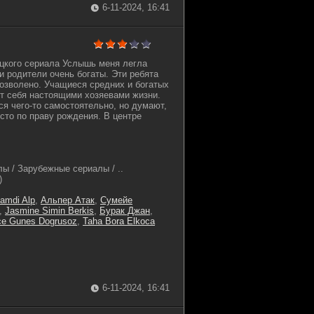
6-11-2024, 16:41
цкого сериала Услышь меня легла
и родители очень богаты. Эти ребята
дозволено. Учащиеся средних и богатых
т себя настоящими хозяевами жизни.
ся чего-то самостоятельно, но думают,
сто по праву рождения. В центре
ы / Зарубежные сериалы / ..
)
amdi Alp
,
Альпер Атак
,
Сумейе
,
Jasmine Simin Berkis
,
Бурак Джан
,
e Gunes Dogrusoz
,
Taha Bora Elkoca
6-11-2024, 16:41