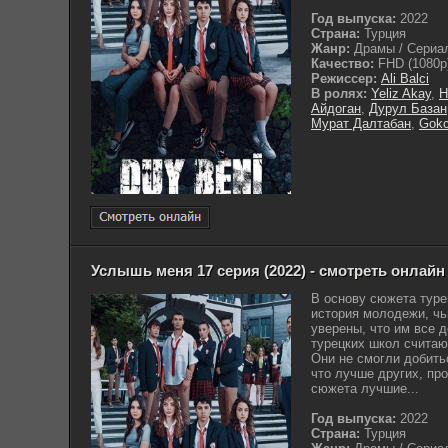
Год выпуска:
2022
Страна:
Турция
Жанр:
Драмы / Сериа
Качество:
FHD (1080p
Режиссер:
Ali Balci
В ролях:
Yeliz Akay
,
H
Айдоган
,
Дурул Базан
Мурат Далтабан
,
Gokc
Услышь меня 17 серия (2022) - смотреть онлайн
В основу сюжета туре
история молодежи, чь
уверены, что им все 
турецких школ считаю
Они не смогли добить
что лучше других, про
сюжета лучшие...
Год выпуска:
2022
Страна:
Турция