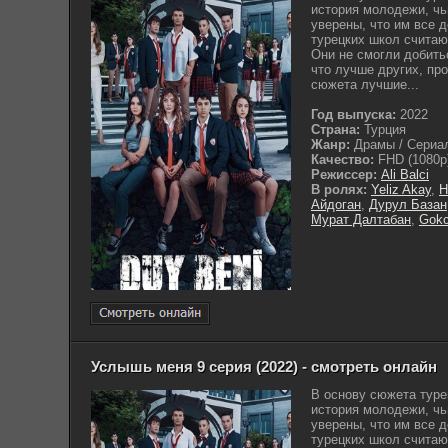
история молодежи, чь
уверены, что им все 
турецких школ считаю
Они не смогли добить
что лучше других, про
сюжета лучшие...
Год выпуска:
2022
Страна:
Турция
Жанр:
Драмы / Сериа
Качество:
FHD (1080p
Режиссер:
Ali Balci
В ролях:
Yeliz Akay
,
H
Айдоган
,
Дурул Базан
Мурат Далтабан
,
Gokc
Услышь меня 9 серия (2022) - смотреть онлайн
В основу сюжета туре
история молодежи, чь
уверены, что им все 
турецких школ считаю