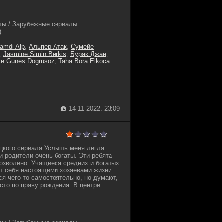
лы / Зарубежные сериалы
)
amdi Alp
,
Альпер Атак
,
Сумейе
,
Jasmine Simin Berkis
,
Бурак Джан
,
e Gunes Dogrusoz
,
Taha Bora Elkoca
14-11-2022, 23:09
цкого сериала Услышь меня легла
и родители очень богаты. Эти ребята
дозволено. Учащиеся средних и богатых
т себя настоящими хозяевами жизни.
ся чего-то самостоятельно, но думают,
сто по праву рождения. В центре