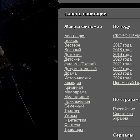
Панель навигации
Жанры фильмов
По году
Биография
СКОРО ПРЕ
Боевик
Вестерн
2017 года
Военный
2018 года
Детектив
2019 года
Детские
2020 года
фильмы(Сказки)
2021 года
Документальный
2022 года
Драма
2023 года
Исторический
2024 года
Комедия
Про Новый Го
Криминал
Мелодрама
Мультфильм
По странам
Приключения
Семейный
Российские
Триллер
Советские
Ужасы
Украина
Фантастика
Фэнтези
Трейлеры
Сериалы