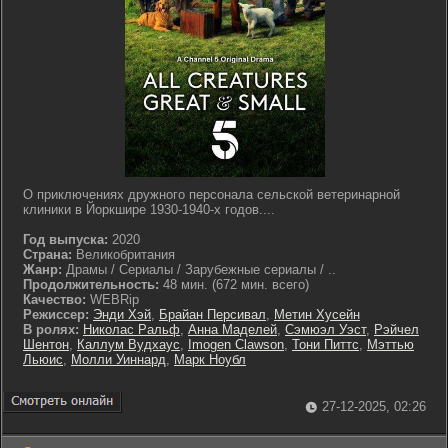
О приключениях дружного персонала сельской ветеринарной
клиники в Йоркшире 1930-1940-х годов....
Год выпуска:
2020
Страна:
Великобритания
Жанр:
Драмы / Сериалы / Зарубежные сериалы / ..
Продолжительность:
48 мин. (672 мин. всего)
Качество:
WEBRip
Режиссер:
Энди Хэй
,
Брайан Персивал
,
Метин Хусейн
В ролях:
Николас Ральф
,
Анна Маделей
,
Сэмюэл Уэст
,
Рэйчел
Шентон
,
Каллум Вудхаус
,
Imogen Clawson
,
Тони Питтс
,
Мэттью
Льюис
,
Молли Уиннард
,
Марк Ноубл
27-12-2025, 02:26