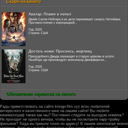
Скоро на киного
Аватар: Пламя и пепел
Джейк Салли Нейтири и их дети переживают смерть Нетейама
Противостояние с корпорацией...
Год: 2025
Страна: США
Достать ножи: Проснись, мертвец
Преподобного Джада переводят в старую церковь в штате
НьюЙорк где проповедует монсеньор Джефферсон...
Год: 2025
Страна: США
Обновления сериалов на киного
Рады приветствовать на сайте kinogo-film.xyz всех любителей
интересного и качественного кино на нашем сайте! Вы любите
кинематограф также как мы? Постоянно следите за выходом новинок?
Не проходит ни одного вечера, чтобы вы не посмотрели пару-тройку
фильмов? Тогда вы пришли точно по адресу! В нашем кинотеатре можно
смотреть фильмы онлайн бесплатно и без каких-либо ограничений!