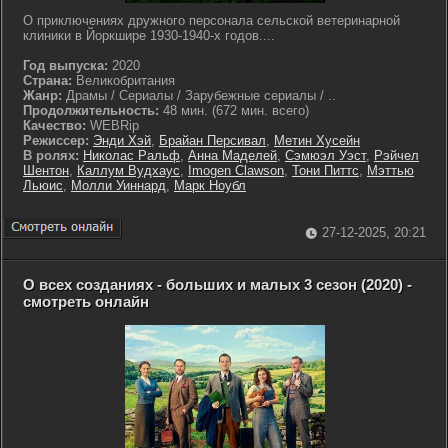
О приключениях дружного персонала сельской ветеринарной
клиники в Йоркшире 1930-1940-х годов....
Год выпуска:
2020
Страна:
Великобритания
Жанр:
Драмы / Сериалы / Зарубежные сериалы / ..
Продолжительность:
48 мин. (672 мин. всего)
Качество:
WEBRip
Режиссер:
Энди Хэй
,
Брайан Персивал
,
Метин Хусейн
В ролях:
Николас Ральф
,
Анна Маделей
,
Сэмюэл Уэст
,
Рэйчел
Шентон
,
Каллум Вудхаус
,
Imogen Clawson
,
Тони Питтс
,
Мэттью
Льюис
,
Молли Уиннард
,
Марк Ноубл
27-12-2025, 20:21
О всех созданиях - больших и малых 3 сезон (2020) -
смотреть онлайн