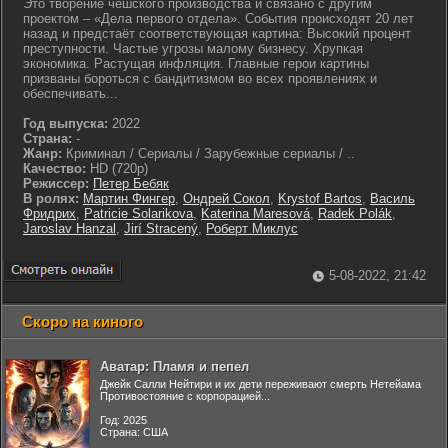
Это творение чешского производства и связано с другим
проектом – «Дела первого отдела». События происходят 20 лет
назад и предстаёт соответствующая картина: Высокий процент
преступности. Частые угрозы малому бизнесу. Хрупкая
экономика. Растущая инфляция. Главные герои картины
призваны бороться с бандитизмом во всех проявлениях и
обеспечивать...
Год выпуска:
2022
Страна:
-
Жанр:
Криминал / Сериалы / Зарубежные сериалы / ..
Качество:
HD (720p)
Режиссер:
Петер Бебяк
В ролях:
Мартин Фингер
,
Ондрей Сокол
,
Krystof Bartos
,
Василь
Фридрих
,
Patricie Solarikova
,
Katerina Maresová
,
Radek Polák
,
Jaroslav Hanzal
,
Jirí Stracený
,
Роберт Миклус
5-08-2022, 21:42
Скоро на киного
Аватар: Пламя и пепел
Джейк Салли Нейтири и их дети переживают смерть Нетейама
Противостояние с корпорацией...
Год: 2025
Страна: США