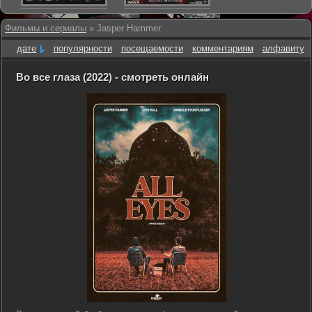
Фильмы и сериалы
» Jasper Hammer
дате
популярности
посещаемости
комментариям
алфавиту
Во все глаза (2022) - смотреть онлайн