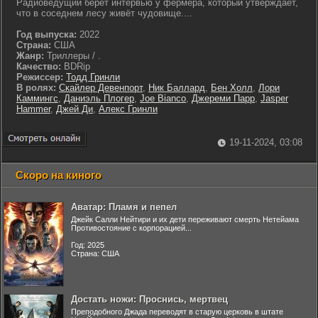
Радиоведущий берёт интервью у фермера, который утверждает,
что в соседнем лесу живёт чудовище....
Год выпуска:
2022
Страна:
США
Жанр:
Триллеры / .
Качество:
BDRip
Режиссер:
Тодд Гринли
В ролях:
Скайлер Девенпорт
,
Ник Баллард
,
Бен Холл
,
Лори
Каммингс
,
Даниэль Плогер
,
Joe Bianco
,
Джереми Парр
,
Jasper
Hammer
,
Джей Ди
,
Алекс Гринли
19-11-2024, 03:08
Скоро на киного
Аватар: Пламя и пепел
Джейк Салли Нейтири и их дети переживают смерть Нетейама
Противостояние с корпорацией...
Год: 2025
Страна: США
Достать ножи: Проснись, мертвец
Преподобного Джада переводят в старую церковь в штате