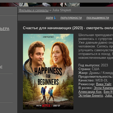
Фильмы и сериалы
» Julia Shiplett
дате
популярности
посещаемости
Счастье для начинающих (2023) - смотреть онл
МЬЕРА
Школьная преподавате
развелась с супругом
Уже давным-давно он
человеком. Силясь пр
улучшить самочувств
отправиться в поход.
новоиспеченными еди
Год выпуска:
2023
д!
Страна:
США
Жанр:
Драмы / Комеди
Продолжительность:
Качество:
WEB-DL
Режиссер:
Вики Уайт
В ролях:
Элли Кемпе
Александр Кох
,
Бен К
Эстебан Бенито
,
Julia