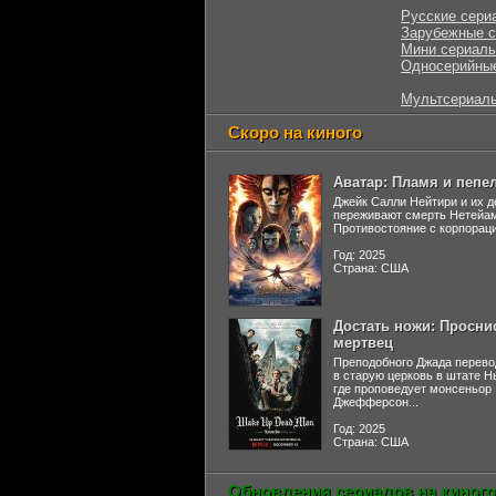
Русские сери
Зарубежные 
Мини сериал
Односерийны
Мультсериал
Скоро на киного
Аватар: Пламя и пепе
Джейк Салли Нейтири и их д
переживают смерть Нетейа
Противостояние с корпораци
Год: 2025
Страна: США
Достать ножи: Просни
мертвец
Преподобного Джада перево
в старую церковь в штате 
где проповедует монсеньор
Джефферсон...
Год: 2025
Страна: США
Обновления сериалов на киного