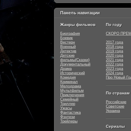
Панель навигации
Жанры фильмов
По году
Биография
СКОРО ПРЕ
Боевик
Вестерн
2017 года
Военный
2018 года
Детектив
2019 года
Детские
2020 года
фильмы(Сказки)
2021 года
Документальный
2022 года
Драма
2023 года
Исторический
2024 года
Комедия
Про Новый Го
Криминал
Мелодрама
Мультфильм
По странам
Приключения
Семейный
Российские
Триллер
Советские
Ужасы
Украина
Фантастика
Фэнтези
Трейлеры
Сериалы