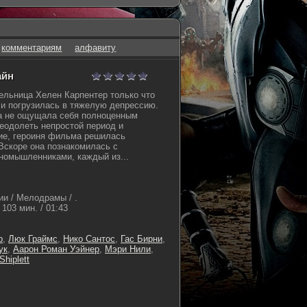
комментариям
алфавиту
айн
льница Хелен Карпентер только что
 и погрузилась в тяжелую депрессию.
а не ощущала себя полноценным
еодолеть непростой период и
ие, героиня фильма решилась
 Вскоре она познакомилась с
номышленниками, каждый из...
и / Мелодрамы / .
103 мин. / 01:43
р
,
Люк Граймс
,
Нико Сантос
,
Гас Бирни
,
ук
,
Аарон Роман Уэйнер
,
Мэри Нили
,
 Shiplett