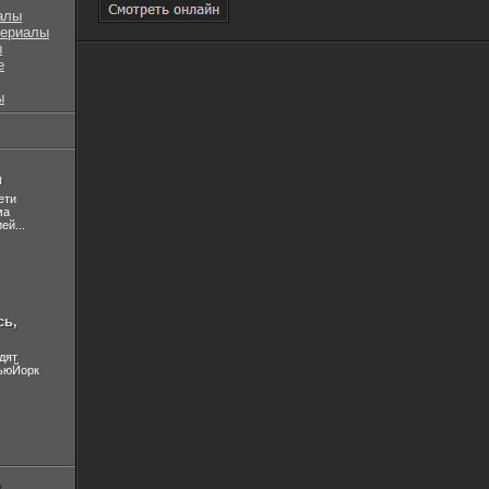
алы
сериалы
ы
е
ы
л
ети
ма
ей...
сь,
дят
НьюЙорк