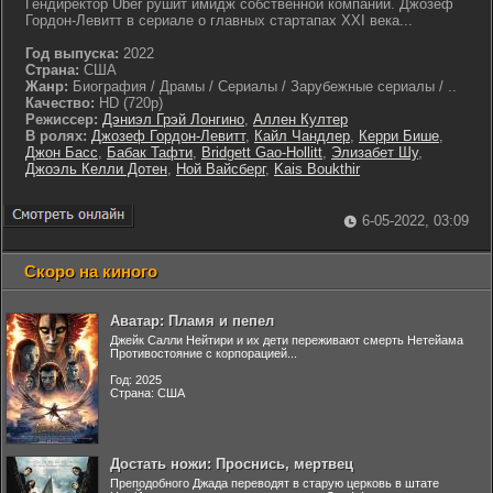
Гендиректор Uber рушит имидж собственной компании. Джозеф
Гордон-Левитт в сериале о главных стартапах XXI века...
Год выпуска:
2022
Страна:
США
Жанр:
Биография / Драмы / Сериалы / Зарубежные сериалы / ..
Качество:
HD (720p)
Режиссер:
Дэниэл Грэй Лонгино
,
Аллен Култер
В ролях:
Джозеф Гордон-Левитт
,
Кайл Чандлер
,
Керри Бише
,
Джон Басс
,
Бабак Тафти
,
Bridgett Gao-Hollitt
,
Элизабет Шу
,
Джоэль Келли Дотен
,
Ной Вайсберг
,
Kais Boukthir
6-05-2022, 03:09
Скоро на киного
Аватар: Пламя и пепел
Джейк Салли Нейтири и их дети переживают смерть Нетейама
Противостояние с корпорацией...
Год: 2025
Страна: США
Достать ножи: Проснись, мертвец
Преподобного Джада переводят в старую церковь в штате