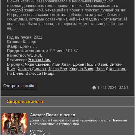
Сюжет картины разворачивается в небольшом канадском
городке девяностых годов прошлого века. Мы знакомимся с
молодой женщиной, уехавшей из Кореи в поисках лучшей жизни.
На родине она с самого детства наблюдала за ужаснейшими
событиями, которые оставили на ней неизгладимый отпечаток. И
она всегда была уверена, что переезд моментально решит все
ее...
Год выпуска:
2022
Страна:
Канада
Жанр:
Драмы / .
Продолжительность:
117 мин. / 01:57
Качество:
WEB-DL
Режиссер:
Энтони Щим
В ролях:
Чхве Сын-юн
,
Итан Хван
,
Дохён Ноэль Хван
,
Энтони
Щим
,
Хантер Диллон
,
Jerina Son
,
Kang In Sung
,
Чхве Джон-нюль
,
Ли Ён-нё
,
Ванесса Пжада
19-11-2024, 02:51
Скоро на киного
Аватар: Пламя и пепел
Джейк Салли Нейтири и их дети переживают смерть Нетейама
Противостояние с корпорацией...
Год: 2025
Страна: США