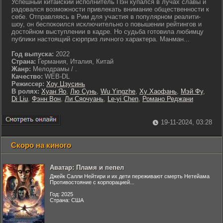
Успешный китайский исполнитель Пэн купался в лучах славы и
радовался возможности привлекать внимание общественности к
себе. Отправляясь в Рим для участия в популярном реалити-
шоу, он беспокоился исключительно о повышении рейтингов и
достойном выступлении в кадре. Но судьба готовила любимцу
публики настоящий сюрприз личного характера. Манман...
Год выпуска:
2022
Страна:
Германия, Италия, Китай
Жанр:
Мелодрамы / .
Качество:
WEB-DL
Режиссер:
Хоу Цзусинь
В ролях:
Хуан Яо
,
Лю Сунь
,
Wu Yingzhe
,
Ху Хаофань
,
Мэй Фу
,
Di Liu
,
Фэнн Вон
,
Ли Сяочуань
,
Le-yi Chen
,
Романо Реджани
19-11-2024, 03:28
Скоро на киного
Аватар: Пламя и пепел
Джейк Салли Нейтири и их дети переживают смерть Нетейама
Противостояние с корпорацией...
Год: 2025
Страна: США