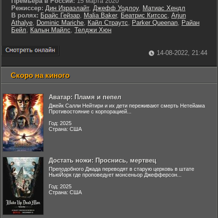
Премьера в России:
15 марта 2020
Режиссер:
Дин Израэлайт
,
Джефф Уодлоу
,
Матиас Хендл
В ролях:
Брайс Гейзар
,
Malia Baker
,
Беатрис Китсос
,
Arjun
Athalye
,
Dominic Mariche
,
Кайл Страутс
,
Parker Queenan
,
Райан
Бейл
,
Калын Майлс
,
Телджи Хюн
14-08-2022, 21:44
Скоро на киного
Аватар: Пламя и пепел
Джейк Салли Нейтири и их дети переживают смерть Нетейама
Противостояние с корпорацией...
Год: 2025
Страна: США
Достать ножи: Проснись, мертвец
Преподобного Джада переводят в старую церковь в штате
НьюЙорк где проповедует монсеньор Джефферсон...
Год: 2025
Страна: США