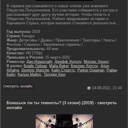
В сериале рассказывается о новых членах уже знакомого
Общества Полуночников. Его участники собираются у костра и
рассказывают друг другу жуткие истории. Чтобы попасть в
Общество Полуночников, Рэйчел придумывает историю о
Карнавале Страха, которая внезапно становится реальностью....
Год выпуска:
2019
Страна:
Канада
Жанр:
Детективы / Драмы / Приключения / Триллеры / Ужасы /
Фэнтези / Сериалы / Зарубежные сериалы / ..
Продолжительность:
44 мин
Качество:
HD (720p)
Премьера в России:
15 марта 2020
Режиссер:
Дин Израэлайт
,
Джефф Уодлоу
,
Матиас Хендл
В ролях:
Брайс Гейзар
,
Malia Baker
,
Беатрис Китсос
,
Arjun
Athalye
,
Dominic Mariche
,
Кайл Страутс
,
Parker Queenan
,
Райан
Бейл
,
Калын Майлс
,
Телджи Хюн
14-08-2022, 21:44
Боишься ли ты темноты? (3 сезон) (2019) - смотреть
онлайн