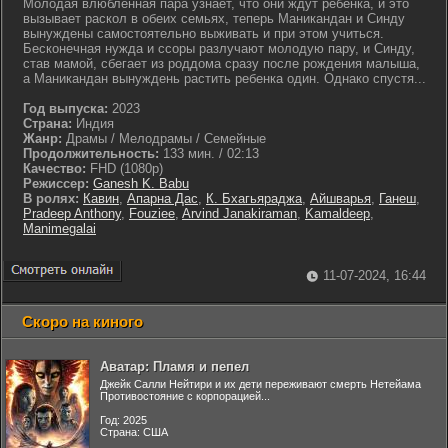
Молодая влюбленная пара узнает, что они ждут ребенка, и это
вызывает раскол в обеих семьях, теперь Маникандан и Синду
вынуждены самостоятельно выживать и при этом учиться.
Бесконечная нужда и ссоры разлучают молодую пару, и Синду,
став мамой, сбегает из роддома сразу после рождения малыша,
а Маникандан вынуждень растить ребенка один. Однако спустя...
Год выпуска:
2023
Страна:
Индия
Жанр:
Драмы / Мелодрамы / Семейные
Продолжительность:
133 мин. / 02:13
Качество:
FHD (1080p)
Режиссер:
Ganesh K. Babu
В ролях:
Кавин
,
Апарна Дас
,
К. Бхагьяраджа
,
Айшварья
,
Ганеш
,
Pradeep Anthony
,
Fouziee
,
Arvind Janakiraman
,
Kamaldeep
,
Manimegalai
11-07-2024, 16:44
Скоро на киного
Аватар: Пламя и пепел
Джейк Салли Нейтири и их дети переживают смерть Нетейама
Противостояние с корпорацией...
Год: 2025
Страна: США