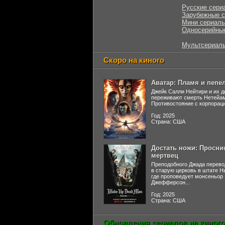
Русские сери
Зарубежные 
Мини сериал
Односерийны
Мультсериал
Скоро на киного
Аватар: Пламя и пепе
Джейк Салли Нейтири и их д
переживают смерть Нетейа
Противостояние с корпораци
Год: 2025
Страна: США
Достать ножи: Просни
мертвец
Преподобного Джада перево
в старую церковь в штате 
где проповедует монсеньор
Джефферсон...
Год: 2025
Страна: США
Обновления сериалов на киного