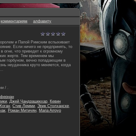
комментариям
алфавиту
оролем и Папой Римским вспыхивает
ояние. Если ничего не предпринять, то
в огне, что приведет к огромному
ких жертв. Тем временем мы
ным горбуном, вечно попадающим в
знь неудачника круто меняется, когда
..
и / .
ффернан
лики
,
Джей Чандрашекхар
,
Кевин
Хоган
,
Стив Лемми
,
Эрик Столханске
,
чак
,
Роман Митичян
,
Maria Arroyo