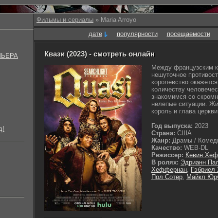
Фильмы и сериалы
» Maria Arroyo
дате
популярности
посещаемости
Квази (2023) - смотреть онлайн
МЬЕРА
Между французским к
нешуточное противост
королевство окажется 
количеству человечес
знакомимся со скром
нелепые ситуации. Жи
король и глава церкви.
Год выпуска:
2023
д!
Страна:
США
Жанр:
Драмы / Комеди
Качество:
WEB-DL
Режиссер:
Кевин Хе
В ролях:
Эдрианн Па
Хеффернан
,
Гэбриел 
Пол Сотер
,
Майкл Юр