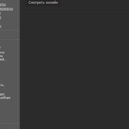
алы
сериалы
ы
е
ы
л
ети
ма
ей...
сь,
дят
НьюЙорк