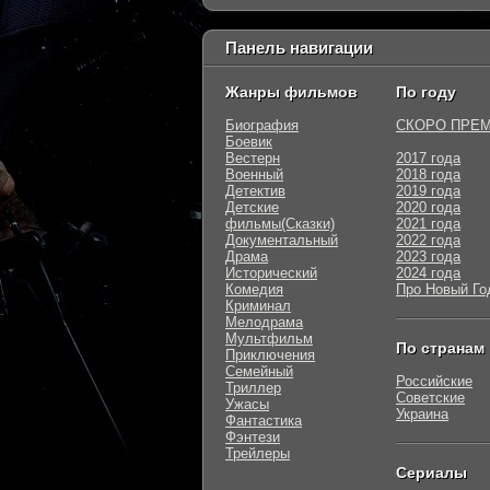
Панель навигации
Жанры фильмов
По году
Биография
СКОРО ПРЕ
Боевик
Вестерн
2017 года
Военный
2018 года
Детектив
2019 года
Детские
2020 года
фильмы(Сказки)
2021 года
Документальный
2022 года
Драма
2023 года
Исторический
2024 года
Комедия
Про Новый Го
Криминал
Мелодрама
Мультфильм
По странам
Приключения
Семейный
Российские
Триллер
Советские
Ужасы
Украина
Фантастика
Фэнтези
Трейлеры
Сериалы