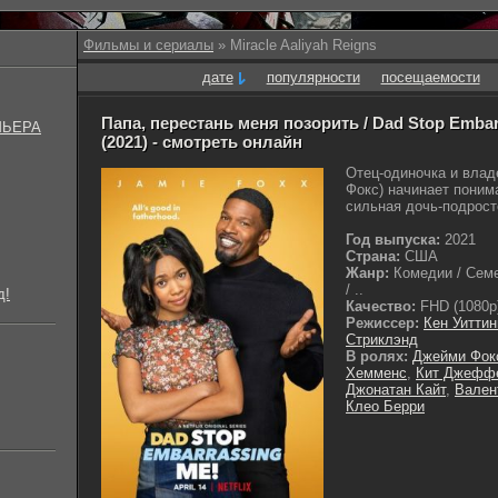
Фильмы и сериалы
» Miracle Aaliyah Reigns
дате
популярности
посещаемости
Папа, перестань меня позорить / Dad Stop Emba
МЬЕРА
(2021) - смотреть онлайн
Отец-одиночка и влад
Фокс) начинает понима
сильная дочь-подросто
Год выпуска:
2021
Страна:
США
Жанр:
Комедии / Семе
/ ..
д!
Качество:
FHD (1080p
Режиссер:
Кен Уиттин
Стриклэнд
В ролях:
Джейми Фок
Хемменс
,
Кит Джефф
Джонатан Кайт
,
Вален
Клео Берри