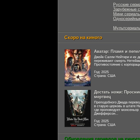
Русские сери
Зарубежные 
Мини сериал
Односерийны
Мультсериал
Скоро на киного
Аватар: Пламя и пепе
Джейк Салли Нейтири и их д
переживают смерть Нетейа
Противостояние с корпораци
Год: 2025
Страна: США
Достать ножи: Просни
мертвец
Преподобного Джада перево
в старую церковь в штате 
где проповедует монсеньор
Джефферсон...
Год: 2025
Страна: США
Обновления сериалов на киного