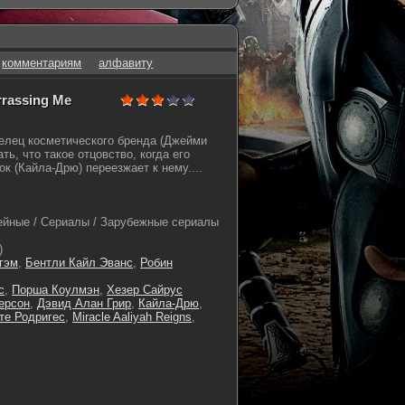
комментариям
алфавиту
rrassing Me
елец косметического бренда (Джейми
ть, что такое отцовство, когда его
к (Кайла-Дрю) переезжает к нему....
йные / Сериалы / Зарубежные сериалы
)
гэм
,
Бентли Кайл Эванс
,
Робин
с
,
Порша Коулмэн
,
Хезер Сайрус
ерсон
,
Дэвид Алан Грир
,
Кайла-Дрю
,
те Родригес
,
Miracle Aaliyah Reigns
,