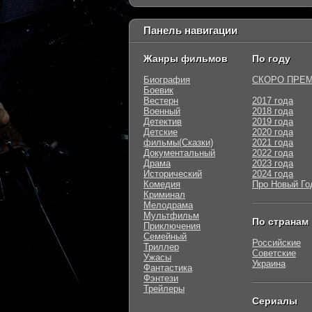
Панель навигации
Жанры фильмов
По году
Биография
СКОРО ПРЕ
Боевик
Вестерн
2017 года
Военный
2018 года
Детектив
2019 года
Детские
2020 года
фильмы(Сказки)
2021 года
Документальный
2022 года
Драма
2023 года
Исторический
2024 года
Комедия
Про Новый Го
Криминал
Мелодрама
Мультфильм
По странам
Приключения
Семейный
Российские
Триллер
Советские
Ужасы
Украина
Фантастика
Фэнтези
Трейлеры
Сериалы