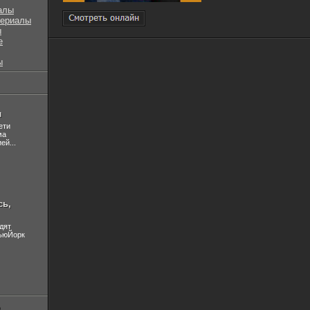
алы
сериалы
ы
е
ы
л
ети
ма
ей...
сь,
дят
НьюЙорк