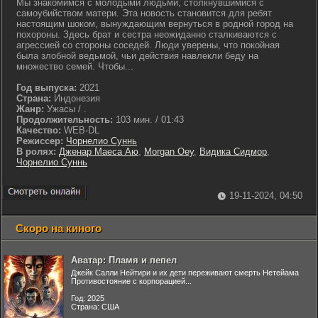
Мы знакомимся с молодыми людьми, столкнувшимися с
самоубийством матери. Эта новость становится для ребят
настоящим шоком, вынуждающим вернуться в родной город на
похороны. Здесь брат и сестра неожиданно сталкиваются с
агрессией со стороны соседей. Люди уверены, что покойная
была злобной ведьмой, чьи действия навлекли беду на
множество семей. Чтобы...
Год выпуска:
2021
Страна:
Индонезия
Жанр:
Ужасы / .
Продолжительность:
103 мин. / 01:43
Качество:
WEB-DL
Режиссер:
Чорнелио Суннь
В ролях:
Дженар Маеса Аю
,
Morgan Oey
,
Видика Сидмор
,
Чорнелио Суннь
19-11-2024, 04:50
Скоро на киного
Аватар: Пламя и пепел
Джейк Салли Нейтири и их дети переживают смерть Нетейама
Противостояние с корпорацией...
Год: 2025
Страна: США