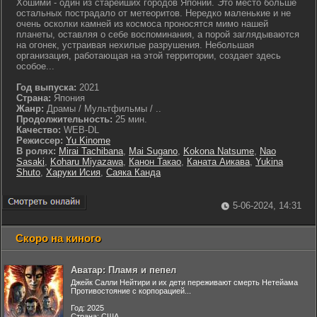
Хошими - один из старейших городов Японии. Это место больше
остальных пострадало от метеоритов. Нередко маленькие и не
очень осколки камней из космоса проносятся мимо нашей
планеты, оставляя о себе воспоминания, а порой заглядываются
на огонек, устраивая нехилые разрушения. Небольшая
организация, работающая на этой территории, создает здесь
особое...
Год выпуска:
2021
Страна:
Япония
Жанр:
Драмы / Мультфильмы / ..
Продолжительность:
25 мин.
Качество:
WEB-DL
Режиссер:
Yu Kinome
В ролях:
Mirai Tachibana
,
Mai Sugano
,
Kokona Natsume
,
Nao
Sasaki
,
Koharu Miyazawa
,
Канон Такао
,
Каната Аикава
,
Yukina
Shuto
,
Харуки Исия
,
Саяка Канда
5-06-2024, 14:31
Скоро на киного
Аватар: Пламя и пепел
Джейк Салли Нейтири и их дети переживают смерть Нетейама
Противостояние с корпорацией...
Год: 2025
Страна: США