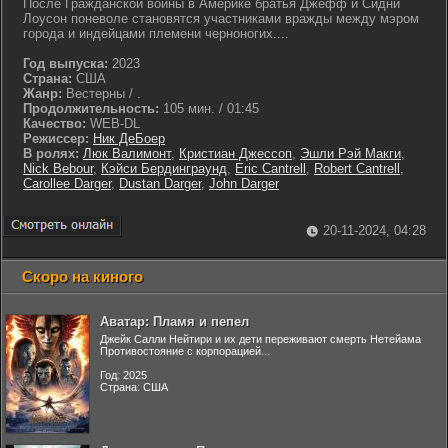
После Гражданской войны в Америке братья Джефф и Сидни
Лоусон поневоле становятся участниками вражды между мэром
города и индейцами племени черноногих....
Год выпуска:
2023
Страна:
США
Жанр:
Вестерны / .
Продолжительность:
105 мин. / 01:45
Качество:
WEB-DL
Режиссер:
Ник ДеБоер
В ролях:
Люк Валимонт
,
Кристиан Джессоп
,
Эшли Рэй Макги
,
Nick Bebour
,
Кэйси Бердинграунд
,
Eric Cantrell
,
Robert Cantrell
,
Carollee Darger
,
Dustan Darger
,
John Darger
20-11-2024, 04:28
Скоро на киного
Аватар: Пламя и пепел
Джейк Салли Нейтири и их дети переживают смерть Нетейама
Противостояние с корпорацией...
Год: 2025
Страна: США