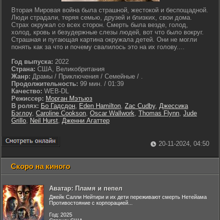
Вторая Мировая война была страшной, жестокой и беспощадной.
Люди страдали, теряя семью, друзей и близких, свои дома.
Страх окружал со всех сторон. Смерть была везде, голод,
холод, кровь и безудержные слезы людей, вот что было вокруг.
Страшная и пугающая картина окружала детей. Они не могли
понять как за что и почему свалилось это на их голову....
Год выпуска:
2022
Страна:
США, Великобритания
Жанр:
Драмы / Приключения / Семейные / .
Продолжительность:
99 мин. / 01:39
Качество:
WEB-DL
Режиссер:
Морган Мэтьюз
В ролях:
Бо Гадсдон
,
Eden Hamilton
,
Zac Cudby
,
Джессика
Бэглоу
,
Caroline Cookson
,
Oscar Wallwork
,
Thomas Flynn
,
Jude
Grillo
,
Neil Hurst
,
Дженни Агаттер
20-11-2024, 04:50
Скоро на киного
Аватар: Пламя и пепел
Джейк Салли Нейтири и их дети переживают смерть Нетейама
Противостояние с корпорацией...
Год: 2025