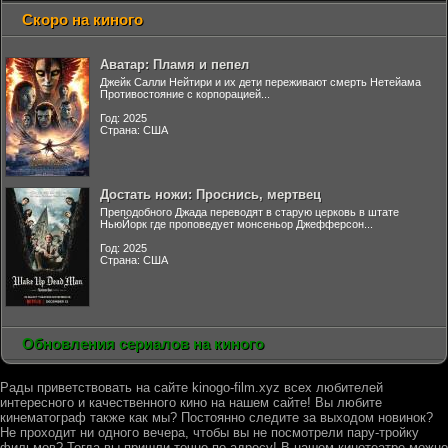
Скоро на киного
Аватар: Пламя и пепел
Джейк Салли Нейтири и их дети переживают смерть Нетейама
Противостояние с корпорацией...
Год: 2025
Страна: США
Достать ножи: Проснись, мертвец
Преподобного Джада переводят в старую церковь в штате
НьюЙорк где проповедует монсеньор Джефферсон...
Год: 2025
Страна: США
Обновления сериалов на киного
Рады приветствовать на сайте kinogo-film.xyz всех любителей
интересного и качественного кино на нашем сайте! Вы любите
кинематограф также как мы? Постоянно следите за выходом новинок?
Не проходит ни одного вечера, чтобы вы не посмотрели пару-тройку
фильмов? Тогда вы пришли точно по адресу! В нашем кинотеатре можно