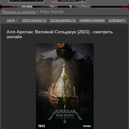
Фильмы и сериалы
» Rabia Soyturk
дате
популярности
посещаемости
комментариям
алфавиту
Алп-Арслан: Великий Сельджук (2021) - смотреть
онлайн