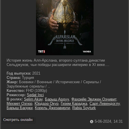
История жизнь Алп-Арслана, второго султана династии
Сельджуков, чьи победы расширили империю в XI веке....
Год выпуска:
2021
Страна:
Турция
Жанр:
Боевики / Военные / Исторические / Сериалы /
Зарубежные сериалы / ..
Качество:
FHD (1080p)
Режиссер:
Sedat Inci
В ролях:
Selim Akay
,
Барыш Ардуч
,
Фахрийе Эвджен Озчивит
,
Мехмет Озгюр
,
Юрдаэр Окур
,
Гизем Караджа
,
Сарп Левендоглу
,
Барыш Багджи
,
Корель Джезавирли
,
Rabia Soyturk
5-06-2024, 14:31