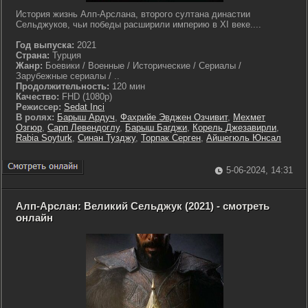
История жизнь Алп-Арслана, второго султана династии
Сельджуков, чьи победы расширили империю в XI веке....
Год выпуска:
2021
Страна:
Турция
Жанр:
Боевики / Военные / Исторические / Сериалы /
Зарубежные сериалы / ..
Продолжительность:
120 мин
Качество:
FHD (1080p)
Режиссер:
Sedat Inci
В ролях:
Барыш Ардуч
,
Фахрийе Эвджен Озчивит
,
Мехмет
Озгюр
,
Сарп Левендоглу
,
Барыш Багджи
,
Корель Джезавирли
,
Rabia Soyturk
,
Синан Тузджу
,
Торпак Серген
,
Айшегюль Юнсал
5-06-2024, 14:31
Алп-Арслан: Великий Сельджук (2021) - смотреть
онлайн