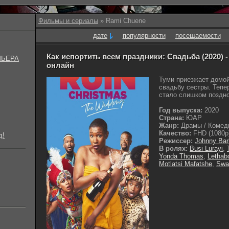
Фильмы и сериалы
» Rami Chuene
дате
популярности
посещаемости
Как испортить всем праздники: Свадьба (2020) 
МЬЕРА
онлайн
Туми приезжает домой
свадьбу сестры. Тепе
стало слишком поздно.
Год выпуска:
2020
Страна:
ЮАР
Жанр:
Драмы / Комеди
Качество:
FHD (1080p
д!
Режиссер:
Johnny Ba
В ролях:
Busi Lurayi
,
Yonda Thomas
,
Lethab
Motlatsi Mafatshe
,
Swa