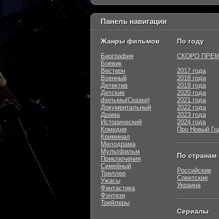
Панель навигации
Жанры фильмов
По году
Биография
СКОРО ПРЕ
Боевик
Вестерн
2017 года
Военный
2018 года
Детектив
2019 года
Детские
2020 года
фильмы(Сказки)
2021 года
Документальный
2022 года
Драма
2023 года
Исторический
2024 года
Комедия
Про Новый Го
Криминал
Мелодрама
Мультфильм
По странам
Приключения
Семейный
Российские
Триллер
Советские
Ужасы
Украина
Фантастика
Фэнтези
Трейлеры
Сериалы