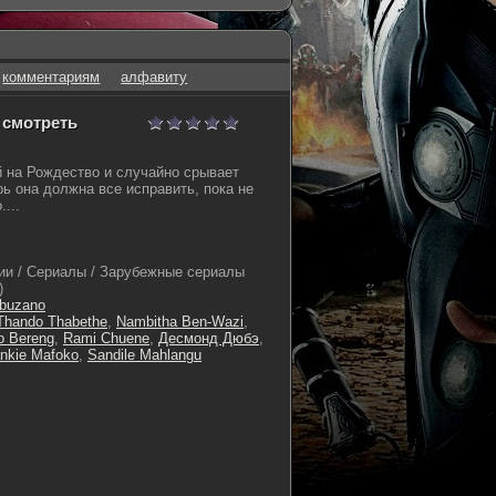
комментариям
алфавиту
- смотреть
 на Рождество и случайно срывает
рь она должна все исправить, пока не
...
и / Сериалы / Зарубежные сериалы
)
rbuzano
Thando Thabethe
,
Nambitha Ben-Wazi
,
o Bereng
,
Rami Chuene
,
Десмонд Дюбэ
,
nkie Mafoko
,
Sandile Mahlangu