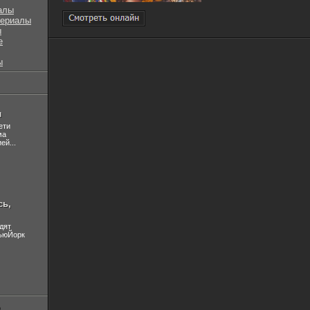
алы
сериалы
ы
е
ы
л
ети
ма
ей...
сь,
дят
НьюЙорк