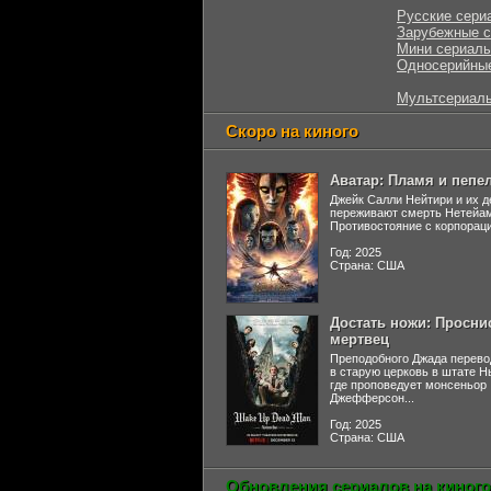
Русские сери
Зарубежные 
Мини сериал
Односерийны
Мультсериал
Скоро на киного
Аватар: Пламя и пепе
Джейк Салли Нейтири и их д
переживают смерть Нетейа
Противостояние с корпораци
Год: 2025
Страна: США
Достать ножи: Просни
мертвец
Преподобного Джада перево
в старую церковь в штате 
где проповедует монсеньор
Джефферсон...
Год: 2025
Страна: США
Обновления сериалов на киного