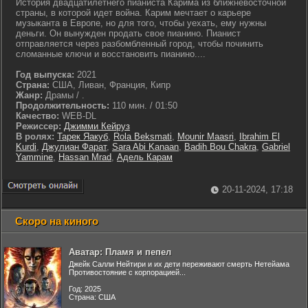
История двадцатилетнего пианиста Карима из ближневосточной
страны, в которой идет война. Карим мечтает о карьере
музыканта в Европе, но для того, чтобы уехать, ему нужны
деньги. Он вынужден продать свое пианино. Пианист
отправляется через разбомбленный город, чтобы починить
сломанные ключи и восстановить пианино....
Год выпуска:
2021
Страна:
США, Ливан, Франция, Кипр
Жанр:
Драмы / .
Продолжительность:
110 мин. / 01:50
Качество:
WEB-DL
Режиссер:
Джимми Кейруз
В ролях:
Тарек Яакуб
,
Rola Beksmati
,
Mounir Maasri
,
Ibrahim El
Kurdi
,
Джулиан Фарат
,
Sara Abi Kanaan
,
Badih Bou Chakra
,
Gabriel
Yammine
,
Hassan Mrad
,
Адель Карам
20-11-2024, 17:18
Скоро на киного
Аватар: Пламя и пепел
Джейк Салли Нейтири и их дети переживают смерть Нетейама
Противостояние с корпорацией...
Год: 2025
Страна: США