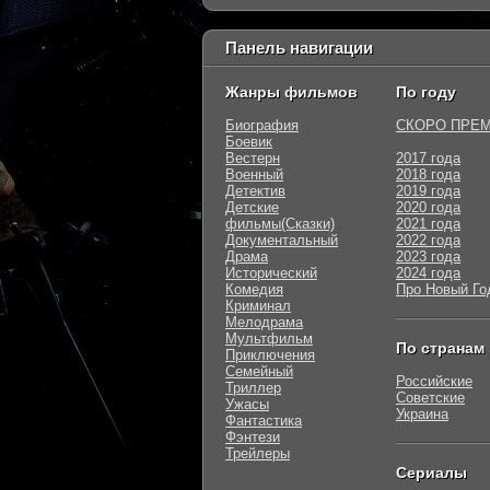
Панель навигации
Жанры фильмов
По году
Биография
СКОРО ПРЕ
Боевик
Вестерн
2017 года
Военный
2018 года
Детектив
2019 года
Детские
2020 года
фильмы(Сказки)
2021 года
Документальный
2022 года
Драма
2023 года
Исторический
2024 года
Комедия
Про Новый Го
Криминал
Мелодрама
Мультфильм
По странам
Приключения
Семейный
Российские
Триллер
Советские
Ужасы
Украина
Фантастика
Фэнтези
Трейлеры
Сериалы