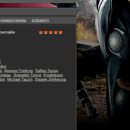
комментариям
алфавиту
 онлайн
)
эйнт
р
,
Джинни Глейсер
,
Sallieu Sesay
,
Чэпман
,
Элизабет Годли
,
Клиффорд
ton
,
Michael Tauzin
,
Деррик ДеНикола