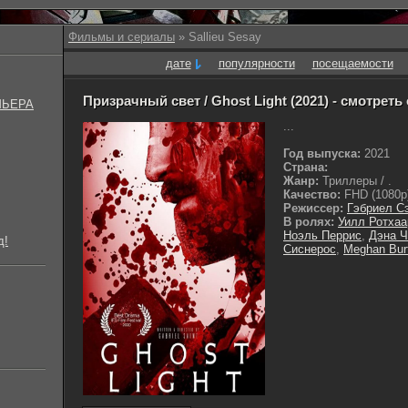
Фильмы и сериалы
» Sallieu Sesay
дате
популярности
посещаемости
Призрачный свет / Ghost Light (2021) - смотреть
МЬЕРА
...
Год выпуска:
2021
Страна:
Жанр:
Триллеры / .
Качество:
FHD (1080p
Режиссер:
Гэбриел С
В ролях:
Уилл Ротхаа
Ноэль Перрис
,
Дэна 
д!
Сиснерос
,
Meghan Bur