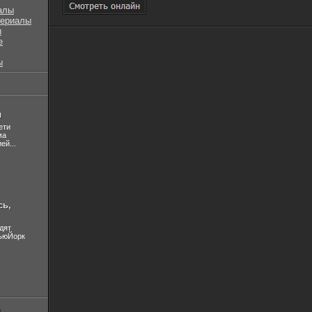
алы
сериалы
ы
е
ы
л
ети
ма
ей...
сь,
дят
НьюЙорк