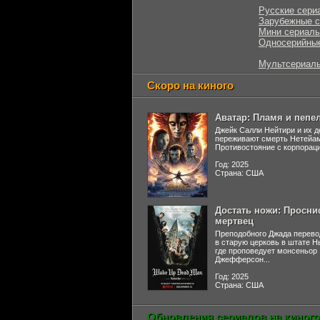
Русские сери
Зарубежные 
Мини сериал
Односерийны
Мультсериал
Скоро на киного
Аватар: Пламя и пепе
Джейк Салли Нейтири и их д
переживают смерть Нетейа
Противостояние с корпораци
Год: 2025
Страна: США
Достать ножи: Просни
мертвец
Преподобного Джада перево
в старую церковь в штате 
где проповедует монсеньор
Джефферсон...
Год: 2025
Страна: США
Обновления сериалов на киного