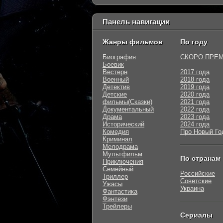
Панель навигации
Жанры фильмов
По году
Биография
СКОРО ПРЕ
Боевик
Вестерн
2017 года
Военный
2018 года
Детектив
2019 года
Детские
2020 года
фильмы(Сказки)
2021 года
Документальный
2022 года
Драма
2023 года
Исторический
2024 года
Комедия
Про Новый Го
Криминал
Мелодрама
Мультфильм
По странам
Приключения
Семейный
Российские
Триллер
Советские
Ужасы
Украина
Фантастика
Фэнтези
Трейлеры
Сериалы