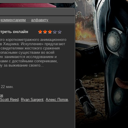
комментариям
алфавиту
отреть онлайн
го короткометражного анимационного
в Хищника: Искупление» предлагают
 свидетелями жестокого сражения
опасными существами во всей
их занимаются исследованием и
ками с достойными соперниками,
у за выживание своего...
22 мин.
ов
Scott Reed
,
Ryan Sargent
,
Алекс Попов
,