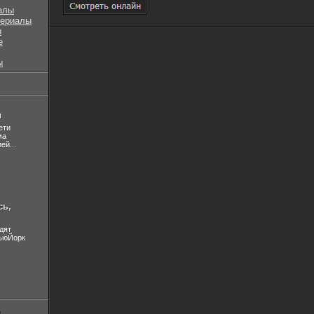
алы
сериалы
ы
е
ы
л
ети
ма
ей...
сь,
дят
НьюЙорк