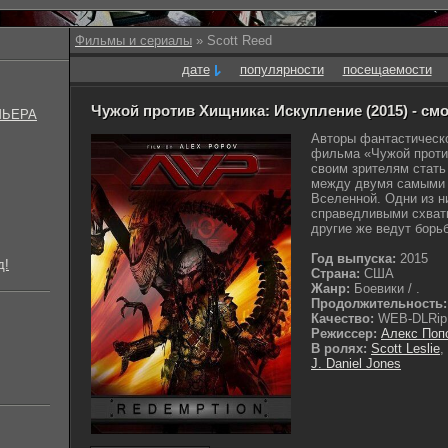
Фильмы и сериалы
» Scott Reed
дате
популярности
посещаемости
Чужой против Хищника: Искупление (2015) - см
МЬЕРА
Авторы фантастическо
фильма «Чужой проти
своим зрителям стать
между двумя самыми 
Вселенной. Одни из н
справедливыми схват
другие же ведут борьб
Год выпуска:
2015
д!
Страна:
США
Жанр:
Боевики / .
Продолжительность:
Качество:
WEB-DLRip
Режиссер:
Алекс Поп
В ролях:
Scott Leslie
,
J. Daniel Jones