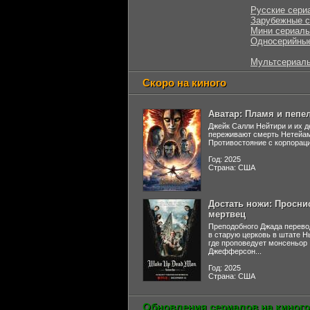
Русские сери
Зарубежные 
Мини сериал
Односерийны
Мультсериал
Скоро на киного
Аватар: Пламя и пепе
Джейк Салли Нейтири и их д
переживают смерть Нетейа
Противостояние с корпораци
Год: 2025
Страна: США
Достать ножи: Просни
мертвец
Преподобного Джада перево
в старую церковь в штате 
где проповедует монсеньор
Джефферсон...
Год: 2025
Страна: США
Обновления сериалов на киного