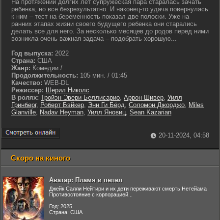
На протяжении долгих лет супружеская пара старалась зачать
ребенка, но все безрезультатно. И наконец-то удача повернулась
к ним – тест на беременность показал две полоски. Уже на
ранних этапах жизни своего будущего ребенка они старались
делать все для него. За несколько месяцев до родов перед ними
возникла очень важная задача – подобрать хорошую...
Год выпуска:
2022
Страна:
США
Жанр:
Комедии / .
Продолжительность:
105 мин. / 01:45
Качество:
WEB-DL
Режиссер:
Шерил Николс
В ролях:
Тройэн Эвери Беллисарио
,
Аррон Шивер
,
Уилл
Гринберг
,
Роберт Бэйкер
,
Энн Ги Бёрд
,
Соломон Джорджо
,
Miles
Glanville
,
Nadav Heyman
,
Уилл Яновиц
,
Sean Kazarian
20-11-2024, 04:58
Скоро на киного
Аватар: Пламя и пепел
Джейк Салли Нейтири и их дети переживают смерть Нетейама
Противостояние с корпорацией...
Год: 2025
Страна: США