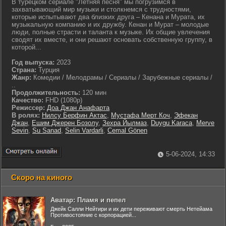
В турецком сериале "Летняя песня" мы погрузимся в
захватывающий мир музыки и столкнемся с трудностями,
которые испытывают два близких друга – Кенана и Мурата, их
музыкальную компанию и их дружбу. Кенан и Мурат – молодые
люди, полные страсти и таланта к музыке. Их общие увлечения
сводят их вместе, и они решают основать собственную группу, в
которой...
Год выпуска:
2023
Страна:
Турция
Жанр:
Комедии / Мелодрамы / Сериалы / Зарубежные сериалы /
..
Продолжительность:
120 мин
Качество:
FHD (1080p)
Режиссер:
Доа Джан Анафарта
В ролях:
Нилсу Берфин Актас
,
Мустафа Мерт Коч
,
Эфекан
Джан
,
Ешим Джерен Бозолу
,
Зехра Йылмаз
,
Duygu Karaca
,
Merve
Sevin
,
Su Sanad
,
Selin Vardarli
,
Cemal Gönen
5-06-2024, 14:33
Скоро на киного
Аватар: Пламя и пепел
Джейк Салли Нейтири и их дети переживают смерть Нетейама
Противостояние с корпорацией...