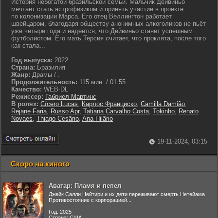
История небогатой бразильской семьи. Мальчик Дейвиньо
мечтает стать астрофизиком и принять участие в проекте
по колонизации Марса. Его отец Веллингтон работает
швейцаром, благодаря обществу анонимных алкоголиков не пьёт
уже четыре года и надеется, что Дейвиньо станет успешным
футболистом. Его мать Терсия считает, что проклята, после того
как стала...
Год выпуска:
2022
Страна:
Бразилия
Жанр:
Драмы / .
Продолжительность:
115 мин. / 01:55
Качество:
WEB-DL
Режиссер:
Габриел Мартинс
В ролях:
Cícero Lucas
,
Карлос Франциско
,
Camilla Damião
,
Rejane Faria
,
Russo Apr
,
Tatiana Carvalho Costa
,
Tokinho
,
Renato
Novaes
,
Thiago Cesãrio
,
Ana Hilãrio
19-11-2024, 03:15
Скоро на киного
Аватар: Пламя и пепел
Джейк Салли Нейтири и их дети переживают смерть Нетейама
Противостояние с корпорацией...
Год: 2025
Страна: США