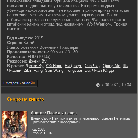
Своенравное поведение офицера спецназа Лэн Фэна часто
вызывает недовольство у начальства. Во время штурма
убежища наркоторговцев Фэн нарушает прямой приказ и спасает
положение, метким выстрелом убивая наркобарона. После
отбывания срока за неподчинение приказам, Фэн проступает в
китайский элитный отряд под названием «Wolf Warrior». Пройдя
вместе со...
Год выпуска:
2015
Страна:
Китай
Жанр:
Боевики / Военные / Триллеры
Продолжительность:
90 мин. / 01:30
Качество:
FHD (1080p)
Режиссер:
Джеки Ву
В ролях:
Джеки Ву
,
Юй Нань
,
Ни Дахун
,
Сяо Чжу
,
Qiang Ma
,
Ши
Чжаоци
,
Zibin Fang
,
Sen Wang
,
Tengyuan Liu
,
Чжан Юнда
7-06-2021, 19:34
Скоро на киного
Аватар: Пламя и пепел
Джейк Салли Нейтири и их дети переживают смерть Нетейама
Противостояние с корпорацией...
Год: 2025
Страна: США