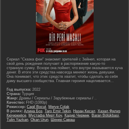
Сериал "Сказка феи" знакомит зрителей с Зейнеп, которая на
свой день рождения получает в распоряжение какую-то
странную сумку. Вскоре она поймет, что внутри оказывается куча
денег. В итоге эти средства навсегда меняют жизнь девушки.
Она понимает, что этих средств хватит, чтобы сделать из себя
даму высшего сообщества. Главная героиня нацеливается...
Год выпуска:
2022
Страна:
Турция
Жанр:
Драмы / Сериалы / Зарубежные сериалы / ..
Качество:
FHD (1080p)
Режиссер:
Cagil Bocut
,
Merve Colak
В ролях:
Алина Боз
,
Taro Emir Tekin
,
Назан Кесал
,
Хазал Филиз
Кючюккёсе
,
Мустафа Мерт Коч
,
Кадир Чермик
,
Baran Bölükbasi
,
Tulin Yazkan
,
Okan Urun
,
Шенер Саваш