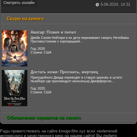
5-06-2024, 14:31
Скоро на киного
Аватар: Пламя и пепел
Джейк Салли Нейтири и их дети переживают смерть Нетейама
Противостояние с корпорацией...
Год: 2025
Страна: США
Достать ножи: Проснись, мертвец
Преподобного Джада переводят в старую церковь в штате
НьюЙорк где проповедует монсеньор Джефферсон...
Год: 2025
Страна: США
Обновления сериалов на киного
Рады приветствовать на сайте kinogo-film.xyz всех любителей
интересного и качественного кино на нашем сайте! Вы любите