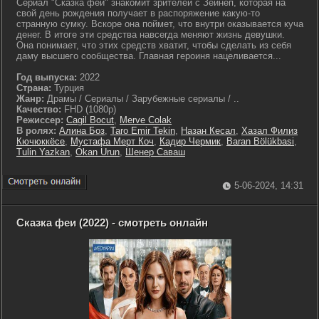
Сериал "Сказка феи" знакомит зрителей с Зейнеп, которая на
свой день рождения получает в распоряжение какую-то
странную сумку. Вскоре она поймет, что внутри оказывается куча
денег. В итоге эти средства навсегда меняют жизнь девушки.
Она понимает, что этих средств хватит, чтобы сделать из себя
даму высшего сообщества. Главная героиня нацеливается...
Год выпуска:
2022
Страна:
Турция
Жанр:
Драмы / Сериалы / Зарубежные сериалы / ..
Качество:
FHD (1080p)
Режиссер:
Cagil Bocut
,
Merve Colak
В ролях:
Алина Боз
,
Taro Emir Tekin
,
Назан Кесал
,
Хазал Филиз
Кючюккёсе
,
Мустафа Мерт Коч
,
Кадир Чермик
,
Baran Bölükbasi
,
Tulin Yazkan
,
Okan Urun
,
Шенер Саваш
5-06-2024, 14:31
Сказка феи (2022) - смотреть онлайн