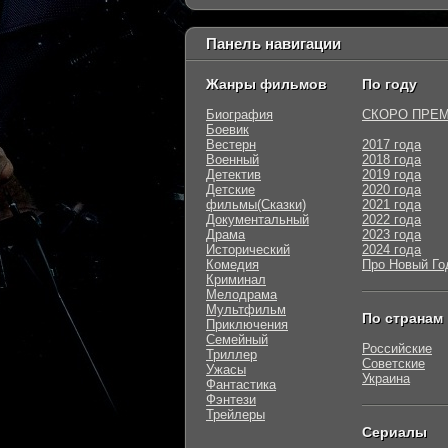
Панель навигации
Жанры фильмов
По году
Биография
СКОРО ПРЕ
Боевик
Вестерн
2017 года
Военный
2018 года
Детектив
2019 года
Детские
2020 года
фильмы(Сказки)
2021 года
Документальный
2022 года
Драма
2023 года
Исторический
2024 года
Комедия
Про Новый Го
Криминал
Мелодрама
Мультфильм
По странам
Приключения
Семейный
Российские
Триллер
Советские
Ужасы
Украина
Фантастика
Фэнтези
Трейлеры
Сериалы