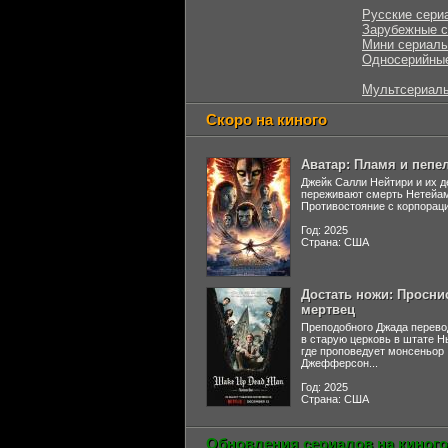
Русские сери
Зарубежные 
Мини сериал
Односерийны
Мультсериал
Скоро на киного
Аватар: Пламя и пепе
Джейк Салли Нейтири и их д
переживают смерть Нетейа
Противостояние с корпораци
Год: 2025
Страна: США
Достать ножи: Просни
мертвец
Преподобного Джада перево
в старую церковь в штате 
где проповедует монсеньор
Джефферсон...
Год: 2025
Страна: США
Обновления сериалов на киного