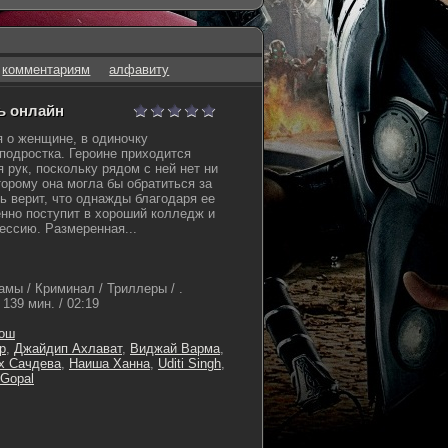
комментариям
алфавиту
ть онлайн
 о женщине, в одиночку
одростка. Героине приходится
 рук, поскольку рядом с ней нет ни
торому она могла бы обратиться за
 верит, что однажды благодаря ее
нно поступит в хороший колледж и
ссию. Размеренная...
амы / Криминал / Триллеры / .
139 мин. / 02:19
хош
р
,
Джайдип Ахлават
,
Виджай Варма
,
х Сачдева
,
Наиша Ханна
,
Uditi Singh
,
Gopal