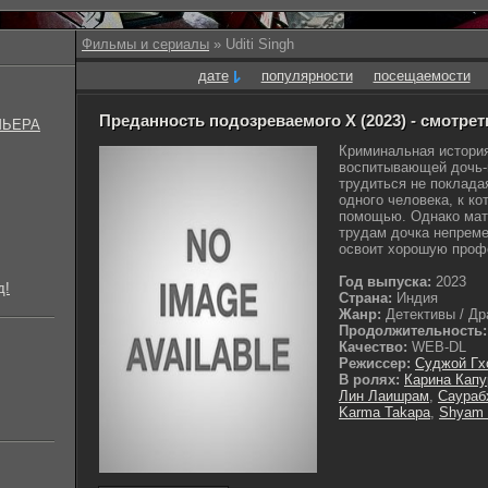
Фильмы и сериалы
» Uditi Singh
дате
популярности
посещаемости
Преданность подозреваемого X (2023) - смотре
МЬЕРА
Криминальная история
воспитывающей дочь-п
трудиться не покладая
одного человека, к ко
помощью. Однако мать
трудам дочка непреме
освоит хорошую профе
Год выпуска:
2023
д!
Страна:
Индия
Жанр:
Детективы / Др
Продолжительность:
Качество:
WEB-DL
Режиссер:
Суджой Г
В ролях:
Карина Капу
Лин Лаишрам
,
Саураб
Karma Takapa
,
Shyam 