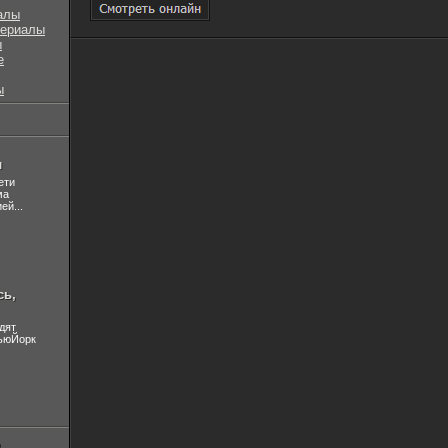
алы
сериалы
ы
е
ы
л
ети
ма
ей...
сь,
дят
НьюЙорк