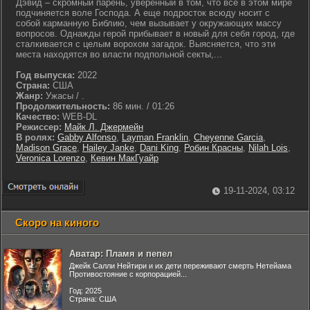
Дэвид – скромный парень, уверенный в том, что все в этом мире
подчиняется воле Господа. А еще подросток всюду носит с
собой карманную Библию, чем вызывает у окружающих массу
вопросов. Однажды герой прибывает в новый для себя город, где
сталкивается с целым ворохом загадок. Выясняется, что эти
места находятся во власти подпольной секты,...
Год выпуска:
2022
Страна:
США
Жанр:
Ужасы / .
Продолжительность:
86 мин. / 01:26
Качество:
WEB-DL
Режиссер:
Майк Л. Джермейн
В ролях:
Gabby Alfonso
,
Layman Franklin
,
Cheyenne Garcia
,
Madison Grace
,
Hailey Janke
,
Dani King
,
Робин Красны
,
Nilah Lois
,
Veronica Lorenzo
,
Кевин МакГуайр
19-11-2024, 03:12
Скоро на киного
Аватар: Пламя и пепел
Джейк Салли Нейтири и их дети переживают смерть Нетейама
Противостояние с корпорацией...
Год: 2025
Страна: США