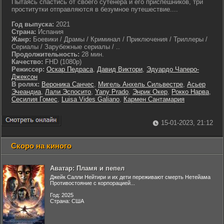
Пытаясь спастись от своего сутенера и его приспешников, три
проститутки отправляются в безумное путешествие....
Год выпуска:
2021
Страна:
Испания
Жанр:
Боевики / Драмы / Криминал / Приключения / Триллеры /
Сериалы / Зарубежные сериалы / ..
Продолжительность:
28 мин.
Качество:
FHD (1080p)
Режиссер:
Оскар Педраса
,
Давид Виктори
,
Эдуардо Чаперо-
Джексон
В ролях:
Вероника Санчес
,
Мигель Анхель Сильвестре
,
Асьер
Эчеандиа
,
Лали Эспосито
,
Yany Prado
,
Энрик Окер
,
Рокко Нарва
,
Сесилия Гомес
,
Luisa Vides Galiano
,
Кармен Сантамария
15-01-2023, 21:12
Скоро на киного
Аватар: Пламя и пепел
Джейк Салли Нейтири и их дети переживают смерть Нетейама
Противостояние с корпорацией...
Год: 2025
Страна: США