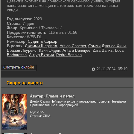
Детектив охотится на лондонского серийного убийцу, который
нацеливается на женщин в этом жестком триллере на языке
хинди....
Год выпуска:
2023
Страна:
Индия
Жанр:
Криминал / Триллеры / .
Продолжительность:
116 мин. / 01:56
Качество:
WEB-DL
Режиссер:
Судипто Саркар
В ролях:
Джимми Шергилл
,
Hritiqa Chheber
,
Сэмми Джонас Хини
,
Брайан Лоуренс
,
Кэйн Эйден
,
Antara Banerjee
,
Zara Banks
,
Luca
Barbarossa
,
Анкур Бхатия
,
Pedro Bosnich
21-11-2024, 05:19
Скоро на киного
Аватар: Пламя и пепел
Джейк Салли Нейтири и их дети переживают смерть Нетейама
Противостояние с корпорацией...
Год: 2025
Страна: США