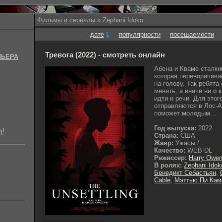
Фильмы и сериалы
» Zephani Idoko
дате
популярности
посещаемости
Тревога (2022) - смотреть онлайн
МЬЕРА
Абена и Кваме сталки
которая переворачива
на голову. Так ребята
менять, а иначе ни о
идти и речи. Для этог
отправляются в Лос-А
поможет молодым...
Год выпуска:
2022
д!
Страна:
США
Жанр:
Ужасы / .
Качество:
WEB-DL
Режиссер:
Harry Owe
В ролях:
Zephani Idok
Бенедикт Себастьян
,
Cable
,
Мэттью Пи Кам