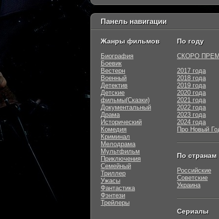
Панель навигации
Жанры фильмов
По году
Биография
СКОРО ПРЕ
Боевик
Вестерн
2017 года
Военный
2018 года
Детектив
2019 года
Детские
2020 года
фильмы(Сказки)
2021 года
Документальный
2022 года
Драма
2023 года
Исторический
2024 года
Комедия
Про Новый Го
Криминал
Мелодрама
Мультфильм
По странам
Приключения
Семейный
Российские
Триллер
Советские
Ужасы
Украина
Фантастика
Фэнтези
Трейлеры
Сериалы