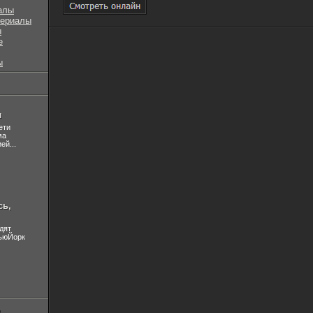
алы
сериалы
ы
е
ы
л
ети
ма
ей...
сь,
дят
НьюЙорк