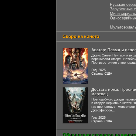
Русские сери
Зарубежные 
Мини сериал
Односерийны
Мультсериал
Скоро на киного
Аватар: Пламя и пепе
Джейк Салли Нейтири и их д
переживают смерть Нетейа
Противостояние с корпораци
Год: 2025
Страна: США
Достать ножи: Просни
мертвец
Преподобного Джада перево
в старую церковь в штате 
где проповедует монсеньор
Джефферсон...
Год: 2025
Страна: США
Обновления сериалов на киного