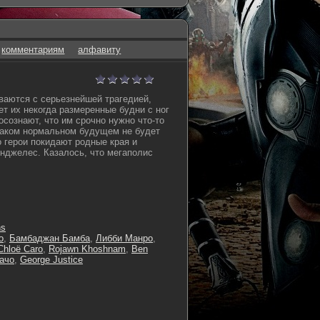
комментариям
алфавиту
ваются с серьезнейшей трагедией,
ет их некогда размеренные будни с ног
 осознают, что им срочно нужно что-то
 каком нормальном будущем не будет
о герои покидают родные края и
нджелес. Казалось, что мегаполис
ns
o
,
Бамбаджан Бамба
,
Либби Манро
,
Chloë Caro
,
Rojawn Khoshnam
,
Ben
ачо
,
George Justice