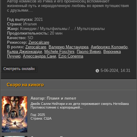
Автор комиксов из Рима и его броненосец вспоминают
жизненный путь и неразделенную любовь во время путешествия
с друзьями....
Год выпуска:
2021
Страна:
Италия
Жанр:
Комедии / Мультфильмы / .. / Мультсериалы
Продолжительность:
20 мин
Качество:
SD
Режиссер:
Zerocalcare
В ролях:
Zerocalcare
,
Валерио Мастандреа
,
Амброджо Коломбо
,
Кьяра Джионкарди
,
Michele Foschini
,
Паоло Вивио
,
Вероника
Пуччио
,
Алессандра Сани
,
Ezio Conenna
5-06-2024, 14:31
Скоро на киного
Аватар: Пламя и пепел
Джейк Салли Нейтири и их дети переживают смерть Нетейама
Противостояние с корпорацией...
Год: 2025
Страна: США