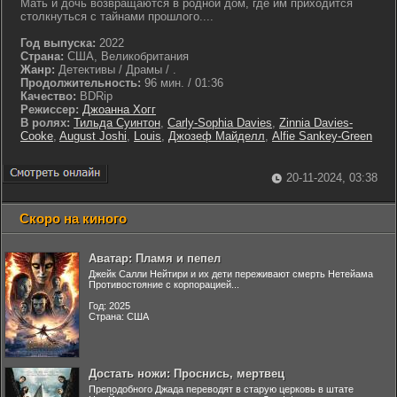
Мать и дочь возвращаются в родной дом, где им приходится
столкнуться с тайнами прошлого....
Год выпуска:
2022
Страна:
США, Великобритания
Жанр:
Детективы / Драмы / .
Продолжительность:
96 мин. / 01:36
Качество:
BDRip
Режиссер:
Джоанна Хогг
В ролях:
Тильда Суинтон
,
Carly-Sophia Davies
,
Zinnia Davies-
Cooke
,
August Joshi
,
Louis
,
Джозеф Майделл
,
Alfie Sankey-Green
20-11-2024, 03:38
Скоро на киного
Аватар: Пламя и пепел
Джейк Салли Нейтири и их дети переживают смерть Нетейама
Противостояние с корпорацией...
Год: 2025
Страна: США
Достать ножи: Проснись, мертвец
Преподобного Джада переводят в старую церковь в штате