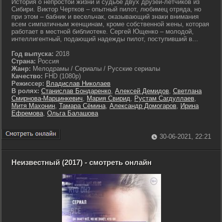
История о непростой жизни и судьбе двух друзей-летчиков из
Сибири. Виктор Чертков – опытный пилот, любимец отряда, но
при этом – бабник и весельчак, оказывающий знаки внимания
всем симпатичным женщинам, кроме собственной жены, которая
работает в местной библиотеке. Сергей Ющенко – молодой,
интеллигентный, подающий надежды пилот, поступивший в...
Год выпуска:
2018
Страна:
Россия
Жанр:
Мелодрамы / Сериалы / Русские сериалы
Качество:
FHD (1080p)
Режиссер:
Владислав Николаев
В ролях:
Станислав Бондаренко
,
Алексей Демидов
,
Светлана
Смирнова-Марцинкевич
,
Мария Свирид
,
Рустам Сагдуллаев
,
Митя Махонин
,
Тамара Сёмина
,
Александр Домогаров
,
Ирина
Ефремова
,
Ольга Балашова
30-06-2021, 22:21
Неизвестный (2017) - смотреть онлайн