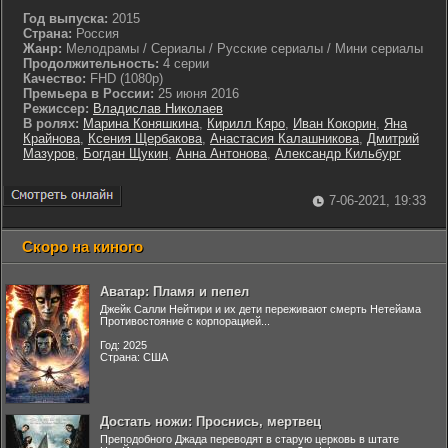
Год выпуска:
2015
Страна:
Россия
Жанр:
Мелодрамы / Сериалы / Русские сериалы / Мини сериалы
Продолжительность:
4 серии
Качество:
FHD (1080p)
Премьера в России:
25 июня 2016
Режиссер:
Владислав Николаев
В ролях:
Марина Коняшкина
,
Кирилл Кяро
,
Иван Кокорин
,
Яна
Крайнова
,
Ксения Щербакова
,
Анастасия Калашникова
,
Дмитрий
Мазуров
,
Богдан Щукин
,
Анна Антонова
,
Александр Кильбург
7-06-2021, 19:33
Скоро на киного
Аватар: Пламя и пепел
Джейк Салли Нейтири и их дети переживают смерть Нетейама
Противостояние с корпорацией...
Год: 2025
Страна: США
Достать ножи: Проснись, мертвец
Преподобного Джада переводят в старую церковь в штате