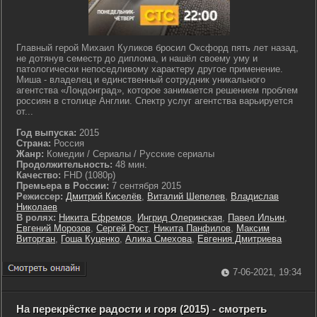
Главный герой Михаил Куликов бросил Оксфорд пять лет назад,
не дотянув семестр до диплома, и нашёл своему уму и
патологически непоседливому характеру другое применение.
Миша - владелец и единственный сотрудник уникального
агентства «Лондонград», которое занимается решением проблем
россиян в столице Англии. Спектр услуг агентства варьируется
от...
Год выпуска:
2015
Страна:
Россия
Жанр:
Комедии / Сериалы / Русские сериалы
Продолжительность:
48 мин.
Качество:
FHD (1080p)
Премьера в России:
7 сентября 2015
Режиссер:
Дмитрий Киселёв
,
Виталий Шепелев
,
Владислав
Николаев
В ролях:
Никита Ефремов
,
Ингрид Олеринская
,
Павел Ильин
,
Евгений Морозов
,
Сергей Рост
,
Никита Панфилов
,
Максим
Виторган
,
Гоша Куценко
,
Алика Смехова
,
Евгения Дмитриева
7-06-2021, 19:34
На перекрёстке радости и горя (2015) - смотреть