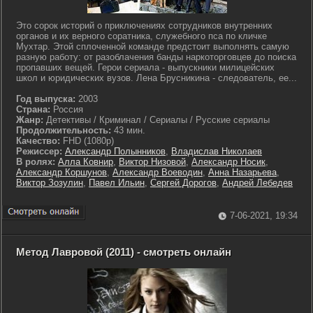
Это сорок историй о приключениях сотрудников внутренних
органов и их верного соратника, служебного пса по кличке
Мухтар. Этой сплоченной команде предстоит выполнять самую
разную работу: от разоблачения банды наркоторговцев до поиска
пропавших вещей. Герои сериала - выпускники милицейских
школ и юридических вузов. Лена Брусникина - следователь, ее...
Год выпуска:
2003
Страна:
Россия
Жанр:
Детективы / Криминал / Сериалы / Русские сериалы
Продолжительность:
43 мин.
Качество:
FHD (1080p)
Режиссер:
Александр Полынников
,
Владислав Николаев
В ролях:
Алла Ковнир
,
Виктор Низовой
,
Александр Носик
,
Александр Коршунов
,
Александр Воеводин
,
Анна Назарьева
,
Виктор Зозулин
,
Павел Ильин
,
Сергей Дорогов
,
Андрей Лебедев
7-06-2021, 19:34
Метод Лавровой (2011) - смотреть онлайн