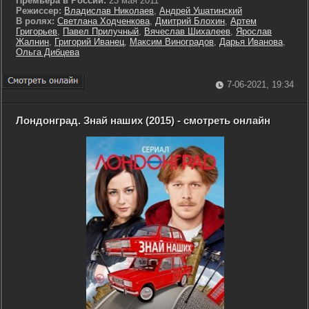
Премьера в России:
23 мая 2011
Режиссер:
Владислав Николаев
,
Андрей Ушатинский
В ролях:
Светлана Ходченкова
,
Дмитрий Блохин
,
Артем
Григорьев
,
Павел Прилучный
,
Вячеслав Шихалеев
,
Ярослав
Жалнин
,
Григорий Иванец
,
Максим Виноградов
,
Дарья Иванова
,
Ольга Дибцева
7-06-2021, 19:34
Лондонград. Знай наших (2015) - смотреть онлайн