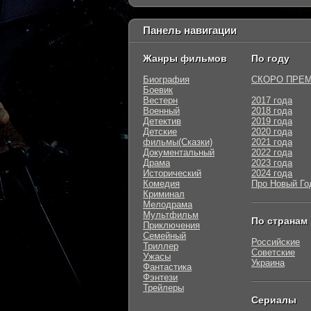
Панель навигации
Жанры фильмов
По году
Биография
СКОРО ПРЕ
Боевик
Вестерн
2017 года
Военный
2018 года
Детектив
2019 года
Детские
2020 года
фильмы(Сказки)
2021 года
Документальный
2022 года
Драма
2023 года
Исторический
2024 года
Комедия
Про Новый Го
Криминал
Мелодрама
Мультфильм
По странам
Приключения
Семейный
Российские
Триллер
Советские
Ужасы
Украина
Фантастика
Фэнтези
Трейлеры
Сериалы