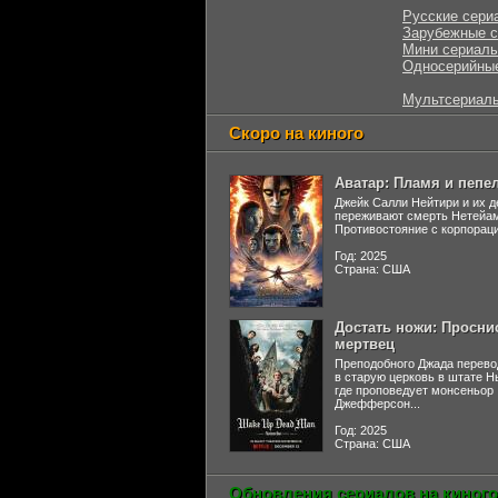
Русские сери
Зарубежные 
Мини сериал
Односерийны
Мультсериал
Скоро на киного
Аватар: Пламя и пепе
Джейк Салли Нейтири и их д
переживают смерть Нетейа
Противостояние с корпораци
Год: 2025
Страна: США
Достать ножи: Просни
мертвец
Преподобного Джада перево
в старую церковь в штате 
где проповедует монсеньор
Джефферсон...
Год: 2025
Страна: США
Обновления сериалов на киного