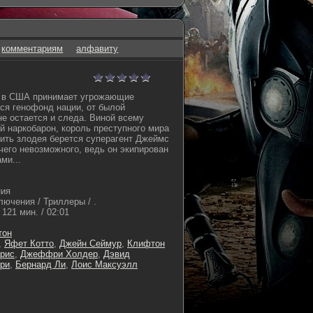
комментариям
алфавиту
и в США принимает угрожающие
ся генофонд нации, от былой
е остается и следа. Виной всему
й наркобарон, король преступного мира
вить злодея берется суперагент Джеймс
чего невозможного, ведь он экипирован
ми...
ния
лючения / Триллеры / .
121 мин. / 02:01
тон
,
Яфет Котто
,
Джейн Сеймур
,
Клифтон
рис
,
Джеффри Холдер
,
Дэвид
ри
,
Бернард Ли
,
Лоис Максуэлл