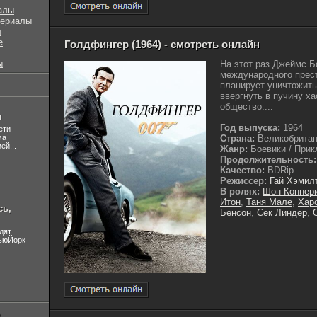
алы
сериалы
ы
е
Голдфингер (1964) - смотреть онлайн
ы
На этот раз Джеймс Б
международного прес
планирует уничтожить
ввергнуть в пучину х
общество....
л
Год выпуска:
1964
ети
ма
Страна:
Великобрита
ей...
Жанр:
Боевики / Прик
Продолжительность:
Качество:
BDRip
Режиссер:
Гай Хэмил
В ролях:
Шон Коннер
Итон
,
Таня Мале
,
Хар
сь,
Бенсон
,
Сек Линдер
,
дят
НьюЙорк