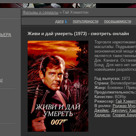
Фильмы и сериалы
» Гай Хэмилтон
дате
популярности
посещаемости
Живи и дай умереть (1973) - смотреть онлайн
МЬЕРА
Торговля наркотикам
масштабы. Подрывает
экономической мощи н
является таинственны
Док. Кананга. Остано
Бонд. Для него нет ни
новейшими разработка
Год выпуска:
1973
д!
Страна:
Великобрита
Жанр:
Боевики / Прик
Продолжительность:
Качество:
BDRip
Режиссер:
Гай Хэмил
В ролях:
Роджер Мур
Джеймс
,
Джулиус Хар
Хедисон
,
Глория Хенд