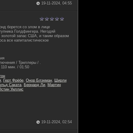
19-11-2024, 04:55
онд борется со злом в лице
тупника Голдфингера. Негодяй
 золотой запас США, и таким образом
аоса все капиталистическое
ния
лючения / Триллеры / .
110 мин. / 01:50
тон
и
,
Герт Фрёбе
,
Онор Блэкман
,
Ширли
ольд Саката
,
Бернард Ли
,
Мартин
Остин Уиллис
19-11-2024, 02:54