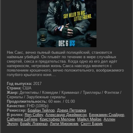
Ник Сакс, вечно пьяный бывший полицейский, становится
наёмным убийцей. Он плывёт по течению в мире случайных
смертей, секса и предательства. Когда одно из его дел идёт
наперекосяк, нетрезвая жизнь Сакса навсегда меняется с
появлением крошечного, вечно положительного, воображаемого
голубого крылатого коня....
Год выпуска:
2017
Страна:
США
Жанр:
Детективы / Комедии / Криминал / Триллеры / Фэнтези /
Сериалы / Зарубежные сериалы
Продолжительность:
60 мин. / 01:00
Качество:
FHD (1080p)
Режиссер:
Брайан Тейлор
,
Дэвид Петрарка
В ролях:
Ren Colley
,
Александр Джеймисон
,
Бенжамин Снайдер
,
Catherine LeFrere
,
Кристофер Мелони
,
Майкл Мейзе
,
Аллен
Энлоу
,
Брайс Лоренцо
,
Лили Мирожник
,
Скотт Барик