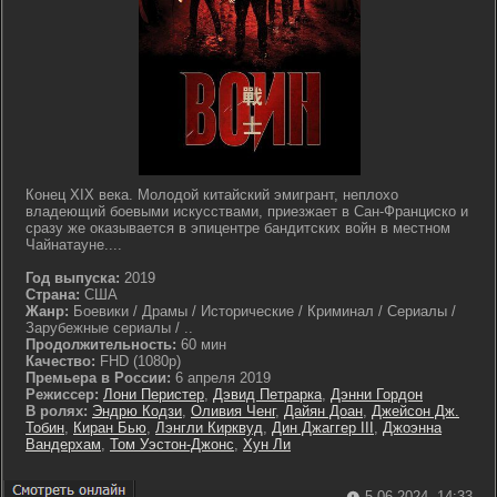
Конец XIX века. Молодой китайский эмигрант, неплохо
владеющий боевыми искусствами, приезжает в Сан-Франциско и
сразу же оказывается в эпицентре бандитских войн в местном
Чайнатауне....
Год выпуска:
2019
Страна:
США
Жанр:
Боевики / Драмы / Исторические / Криминал / Сериалы /
Зарубежные сериалы / ..
Продолжительность:
60 мин
Качество:
FHD (1080p)
Премьера в России:
6 апреля 2019
Режиссер:
Лони Перистер
,
Дэвид Петрарка
,
Дэнни Гордон
В ролях:
Эндрю Кодзи
,
Оливия Ченг
,
Дайян Доан
,
Джейсон Дж.
Тобин
,
Киран Бью
,
Лэнгли Кирквуд
,
Дин Джаггер III
,
Джоэнна
Вандерхам
,
Том Уэстон-Джонс
,
Хун Ли
5-06-2024, 14:33