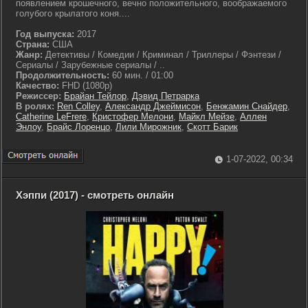
появлением крошечного, вечно положительного, воображаемого
голубого крылатого коня....
Год выпуска:
2017
Страна:
США
Жанр:
Детективы / Комедии / Криминал / Триллеры / Фэнтези /
Сериалы / Зарубежные сериалы / ..
Продолжительность:
60 мин. / 01:00
Качество:
FHD (1080p)
Режиссер:
Брайан Тейлор
,
Дэвид Петрарка
В ролях:
Ren Colley
,
Александр Джеймисон
,
Бенжамин Снайдер
,
Catherine LeFrere
,
Кристофер Мелони
,
Майкл Мейзе
,
Аллен
Энлоу
,
Брайс Лоренцо
,
Лили Мирожник
,
Скотт Барик
1-07-2022, 00:34
Хэппи (2017) - смотреть онлайн