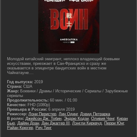
Молодой китайский эмигрант, неплохо владеющий боевыми
искусствами, приезжает в Сан-Франциско и сразу же
оказывается в эпицентре бандитских войн в местном
Чайнатауне....
Год выпуска:
2019
Страна:
США
Жанр:
Боевики / Драмы / Исторические / Сериалы / Зарубежные
сериалы
Продолжительность:
60 мин. / 01:00
Качество:
FHD (1080p)
Премьера в России:
6 апреля 2019
Режиссер:
Лони Перистер
,
Лин Одинг
,
Дэвид Петрарка
В ролях:
Джейсон Дж. Тобин
,
Эндрю Кодзи
,
Оливия Ченг
,
Киран
Бью
,
Дайян Доан
,
Дин Джаггер III
,
Лэнгли Кирквуд
,
Перри Юнг
,
Райан Крюгер
,
Рич Тинг