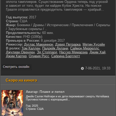
оплота тамплиеров. Существование Ордена теперь под угрозой
и зависит от того, будет ли найден Кубок Христа. На поиски
Грааля отправляется предводитель тамплиеров — храбрый...
Год выпуска:
2017
Страна:
США
Жанр:
Боевики / Драмы / Исторические / Приключения / Сериалы
/ Зарубежные сериалы / ..
Продолжительность:
60 мин.
Качество:
FHD (1080p)
Премьера в России:
8 декабря 2017
Режиссер:
Дуглас Маккиннон
,
Дэвид Петрарка
,
Метин Хусейн
В ролях:
Том Каллен
,
Падрейк Делани
,
Саймон Мерреллс
,
Джулиан Овенден
,
Эд Стоппард
,
Нассер Мемарзиа
,
Джим Хай
,
Джим Картер
,
Оливия Росс
,
Сабрина Бартлетт
7-06-2021, 19:33
Скоро на киного
Аватар: Пламя и пепел
Джейк Салли Нейтири и их дети переживают смерть Нетейама
Противостояние с корпорацией...
Год: 2025
Страна: США