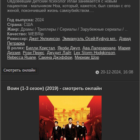
Овдовевший детский психолог Илай занимается с новым
пациентом - мальчиком Ноа, который, кажется, был связан с его
женой, покончившей жизнь самоубийством....
Год выпуска:
2024
Страна:
США
Жанр:
Драмы / Триллеры / Сериалы / Зарубежные сериалы / ..
Качество:
WEBRip
Режиссер:
Джет Уилкинсон
,
Эммануэль Осей-Куфур мл.
,
Дэвид
Петрарка
В ролях:
Билли Кристал
,
Якоби Джуп
,
Ава Лалезарзаде
,
Мария
Диззия
,
Рози Перес
,
Джудит Лайт
,
Lex Storm Hodgkinson
,
Rebecca Ruane
,
Сакина Джэффри
,
Мириам Шор
20-12-2024, 16:08
Воин (1-3 сезон) (2019) - смотреть онлайн