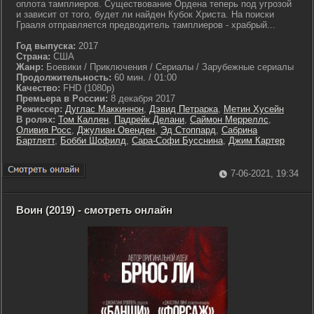
оплота тамплиеров. Существование Ордена теперь под угрозой
и зависит от того, будет ли найден Кубок Христа. На поиски
Грааля отправляется предводитель тамплиеров - храбрый...
Год выпуска:
2017
Страна:
США
Жанр:
Боевики / Приключения / Сериалы / Зарубежные сериалы
Продолжительность:
60 мин. / 01:00
Качество:
FHD (1080p)
Премьера в России:
8 декабря 2017
Режиссер:
Дуглас Маккиннон
,
Дэвид Петрарка
,
Метин Хусейн
В ролях:
Том Каллен
,
Падрейк Делани
,
Саймон Мерреллс
,
Оливия Росс
,
Джулиан Овенден
,
Эд Стоппард
,
Сабрина
Бартлетт
,
Бобби Шофилд
,
Сара-Софи Бусснина
,
Джим Картер
7-06-2021, 19:34
Воин (2019) - смотреть онлайн