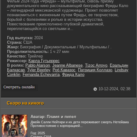
Фильм 2024 года «Фрида» – мультфильм, сквозь призму
документального кино рассказывающий биографию Фриды Кало
– легендарной мексиканской художницы. Проект позволяет
познакомиться с жизненным путем Фриды, ее творчеством,
борьбой с болезнями и ролью в истории искусства.
Повествование преисполнено глубокой драматикой,
переплетающейся со светлыми и...
Год выпуска:
2024
Страна:
США
Жанр:
Биография / Документальные / Мультфильмы / .
Продолжительность:
1 ч 27 мин
Качество:
Трейлер
Режиссер:
Карла Гутьеррес
В ролях:
Pablo Alarson
,
Jeanne Albanese
,
Tizoc Arroyo
,
Еральдин
Балкасар
,
Tyler Beerley
,
Роб Кавазос
,
Патриция Коллазо
,
Lindsay
Conklin
,
Fernanda Echevarría
,
Фрида Кало
10-12-2024, 02:38
Скоро на киного
Аватар: Пламя и пепел
Джейк Салли Нейтири и их дети переживают смерть Нетейама
Противостояние с корпорацией...
Год: 2025
Страна: США