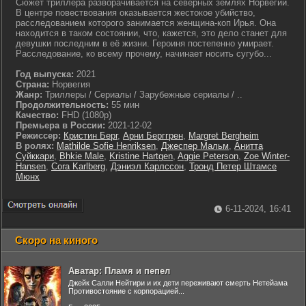
Сюжет триллера разворачивается на северных землях Норвегии.
В центре повествования оказывается жестокое убийство,
расследованием которого занимается женщина-коп Ирья. Она
находится в таком состоянии, что, кажется, это дело станет для
девушки последним в её жизни. Героиня постепенно умирает.
Расследование, ко всему прочему, начинает носить сугубо...
Год выпуска:
2021
Страна:
Норвегия
Жанр:
Триллеры / Сериалы / Зарубежные сериалы / ..
Продолжительность:
55 мин
Качество:
FHD (1080p)
Премьера в России:
2021-12-02
Режиссер:
Кристин Берг
,
Арни Берггрен
,
Margret Bergheim
В ролях:
Mathilde Sofie Henriksen
,
Джеспер Мальм
,
Анитта
Суйккари
,
Bhkie Male
,
Kristine Hartgen
,
Aggie Peterson
,
Zoe Winter-
Hansen
,
Cora Karlberg
,
Дэниэл Карлссон
,
Тронд Петер Штамсе
Мюнх
6-11-2024, 16:41
Скоро на киного
Аватар: Пламя и пепел
Джейк Салли Нейтири и их дети переживают смерть Нетейама
Противостояние с корпорацией...