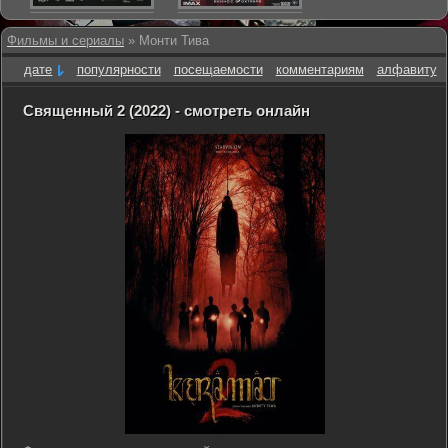
Фильмы и сериалы
» Монти Тива
дате
популярности
посещаемости
комментариям
алфавиту
Священный 2 (2022) - смотреть онлайн