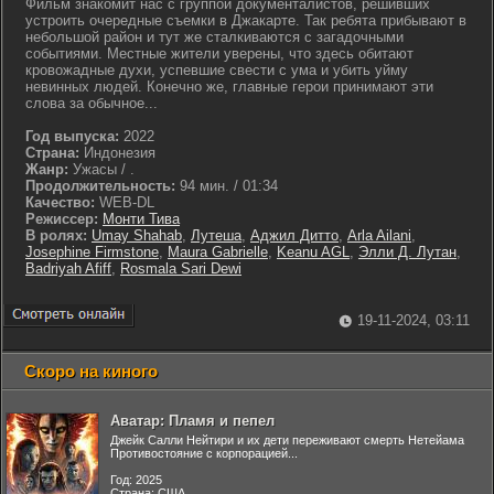
Фильм знакомит нас с группой документалистов, решивших
устроить очередные съемки в Джакарте. Так ребята прибывают в
небольшой район и тут же сталкиваются с загадочными
событиями. Местные жители уверены, что здесь обитают
кровожадные духи, успевшие свести с ума и убить уйму
невинных людей. Конечно же, главные герои принимают эти
слова за обычное...
Год выпуска:
2022
Страна:
Индонезия
Жанр:
Ужасы / .
Продолжительность:
94 мин. / 01:34
Качество:
WEB-DL
Режиссер:
Монти Тива
В ролях:
Umay Shahab
,
Лутеша
,
Аджил Дитто
,
Arla Ailani
,
Josephine Firmstone
,
Maura Gabrielle
,
Keanu AGL
,
Элли Д. Лутан
,
Badriyah Afiff
,
Rosmala Sari Dewi
19-11-2024, 03:11
Скоро на киного
Аватар: Пламя и пепел
Джейк Салли Нейтири и их дети переживают смерть Нетейама
Противостояние с корпорацией...
Год: 2025
Страна: США