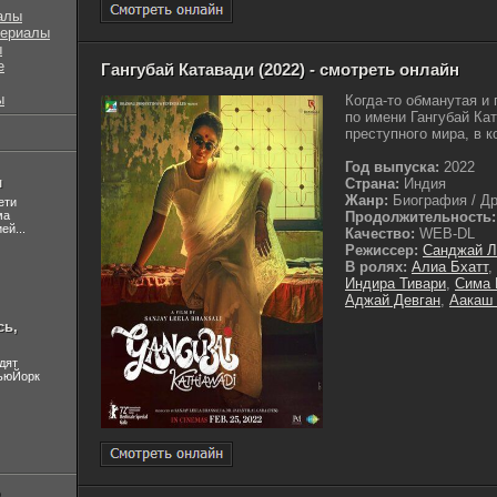
алы
сериалы
ы
е
Гангубай Катавади (2022) - смотреть онлайн
ы
Когда-то обманутая и
по имени Гангубай Ка
преступного мира, в к
Год выпуска:
2022
л
Страна:
Индия
Жанр:
Биография / Др
ети
ма
Продолжительность:
ей...
Качество:
WEB-DL
Режиссер:
Санджай Л
В ролях:
Алиа Бхатт
,
Индира Тивари
,
Сима 
Аджай Девган
,
Аакаш
сь,
дят
НьюЙорк