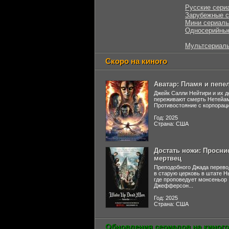
Русские сери
Зарубежные 
Мини сериал
Односерийны
Мультсериал
Скоро на киного
Аватар: Пламя и пепе
Джейк Салли Нейтири и их д
переживают смерть Нетейа
Противостояние с корпораци
Год: 2025
Страна: США
Достать ножи: Просни
мертвец
Преподобного Джада перево
в старую церковь в штате 
где проповедует монсеньор
Джефферсон...
Год: 2025
Страна: США
Обновления сериалов на киного