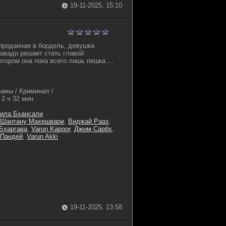
19-11-2025, 15:10
 проданная в бордель, девушка
тавади решает стать главой
отором она пока всего лишь пешка....
амы / Криминал / .
2 ч 32 мин
ила Бхансали
Шантану Махешвари
,
Виджай Рааз
,
Бхаргава
,
Varun Kapoor
,
Джим Сарбх
,
 Пандей
,
Varun Akki
19-11-2025, 13:58