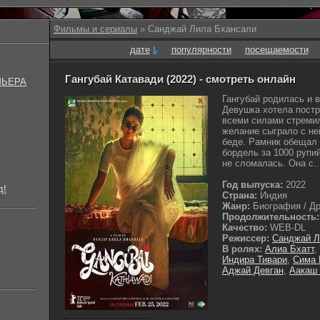
Фильмы и сериалы
» Санджай Лила Бхансали
дате
популярности
посещаемости
Гангубай Катавади (2022) - смотреть онлайн
МЬЕРА
Гангубай родилась и 
Девушка хотела постр
всеми силами стреми
желание сыграло с не
беде. Рамник обещал е
бордель за 1000 рупий
не сломалась. Она с..
Год выпуска:
2022
д!
Страна:
Индия
Жанр:
Биография / Др
Продолжительность:
Качество:
WEB-DL
Режиссер:
Санджай Л
В ролях:
Алиа Бхатт
,
Индира Тивари
,
Сима 
Аджай Девган
,
Аакаш