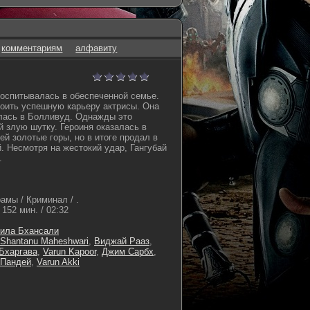
комментариям
алфавиту
воспитывалась в обеспеченной семье.
оить успешную карьеру актрисы. Она
лась в Болливуд. Однажды это
й злую шутку. Героиня оказалась в
й золотые горы, но в итоге продал в
. Несмотря на жестокий удар, Гангубай
.
амы / Криминал / .
152 мин. / 02:32
ила Бхансали
Shantanu Maheshwari
,
Виджай Рааз
,
Бхаргава
,
Varun Kapoor
,
Джим Сарбх
,
 Пандей
,
Varun Akki