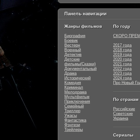
Панель навигации
Жанры фильмов
По году
Биография
СКОРО ПРЕ
Боевик
Вестерн
2017 года
Военный
2018 года
Детектив
2019 года
Детские
2020 года
фильмы(Сказки)
2021 года
Документальный
2022 года
Драма
2023 года
Исторический
2024 года
Комедия
Про Новый Го
Криминал
Мелодрама
Мультфильм
По странам
Приключения
Семейный
Российские
Триллер
Советские
Ужасы
Украина
Фантастика
Фэнтези
Трейлеры
Сериалы