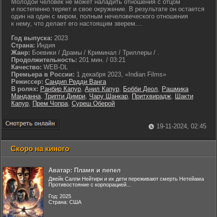
Молодой человек не может наладить отношения с отцом
и постепенно теряет и свое окружение. В результате он остается
один на один с миром, полным нечеловеческого отношения
к нему, что делает его настоящим зверем....
Год выпуска:
2023
Страна:
Индия
Жанр:
Боевики / Драмы / Криминал / Триллеры / .
Продолжительность:
201 мин. / 03:21
Качество:
WEB-DL
Премьера в России:
1 декабря 2023, «Indian Films»
Режиссер:
Сандип Редди Ванга
В ролях:
Ранбир Капур
,
Анил Капур
,
Бобби Деол
,
Рашмика
Манданна
,
Трипти Димри
,
Чару Шанкар
,
Притхвирадж
,
Шакти
Капур
,
Прем Чопра
,
Суреш Оберой
19-11-2024, 02:45
Скоро на киного
Аватар: Пламя и пепел
Джейк Салли Нейтири и их дети переживают смерть Нетейама
Противостояние с корпорацией...
Год: 2025
Страна: США