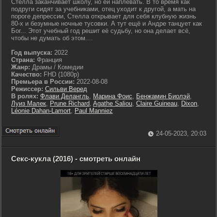
Стелла заканчивает школу, но ей наплевать. В то время как
подруги сидят за учебниками, отец уходит к другой, а мать на
пороге депрессии, Стелла открывает для себя клубную жизнь
80-х и безумные ночные тусовки. А тут ещё и Андре танцует как
Бог... Этот учебный год решит её судьбу, но она делает всё,
чтобы не думать об этом....
Год выпуска:
2022
Страна:
Франция
Жанр:
Драмы / Комедии
Качество:
FHD (1080p)
Премьера в России:
2022-08-08
Режиссер:
Сильви Веред
В ролях:
Флави Делангль
,
Марина Фоис
,
Бенжамин Биолэй
,
Луиз Малек
,
Prune Richard
,
Agathe Saliou
,
Claire Guineau
,
Dixon
,
Léonie Dahan-Lamort
,
Paul Manniez
24-05-2023, 20:03
Секс-кукла (2016) - смотреть онлайн