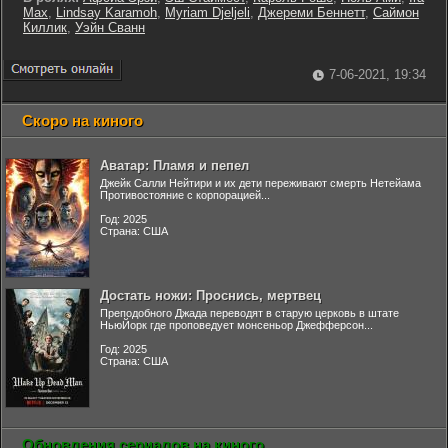
Max
,
Lindsay Karamoh
,
Myriam Djeljeli
,
Джереми Беннетт
,
Саймон
Киллик
,
Уэйн Сванн
7-06-2021, 19:34
Скоро на киного
Аватар: Пламя и пепел
Джейк Салли Нейтири и их дети переживают смерть Нетейама
Противостояние с корпорацией...
Год: 2025
Страна: США
Достать ножи: Проснись, мертвец
Преподобного Джада переводят в старую церковь в штате
НьюЙорк где проповедует монсеньор Джефферсон...
Год: 2025
Страна: США
Обновления сериалов на киного