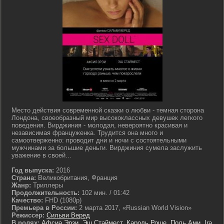
Место действия современной сказки о любви - темная сторона
Лондона, своеобразный мир высококлассных девушек легкого
поведения. Вирджиния - молодая, невероятно красивая и
независимая француженка. Трудится она много и
самоотверженно: проводит дни и ночи с состоятельными
мужчинами за большие деньги. Вирджиния сумела заслужить
уважение в своей...
Год выпуска:
2016
Страна:
Великобритания, Франция
Жанр:
Триллеры
Продолжительность:
102 мин. / 01:42
Качество:
FHD (1080p)
Премьера в России:
2 марта 2017, «Russian World Vision»
Режиссер:
Сильви Веред
В ролях:
Афсиа Эрзи
,
Эш Стаймест
,
Кароль Роше
,
Поль Ами
,
Ira