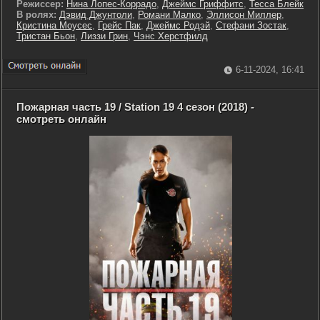
Режиссер:
Нина Лопес-Коррадо
,
Джеймс Гриффитс
,
Тесса Блейк
В ролях:
Дэвид Джунтоли
,
Романи Малко
,
Эллисон Миллер
,
Кристина Моусес
,
Грейс Пак
,
Джеймс Родэй
,
Стефани Зостак
,
Тристан Бьон
,
Лиззи Грин
,
Чэнс Херстфилд
6-11-2024, 16:41
Пожарная часть 19 / Station 19 4 сезон (2018) -
смотреть онлайн