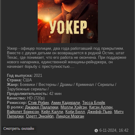
Уокер - офицер полиции, два года работавший под прикрытием.
Вместе с двумя детьми он возвращается в родной Остин, штат
Техас, где понимает, что его работа не окончена. При поддержке
нового напарника, единственной женщины-рейнджера, он
начинает борьбу с преступностью....
Год выпуска:
2021
Страна:
США
Жанр:
Боевики / Вестерны / Драмы / Криминал / Сериалы /
Зарубежные сериалы / ..
Продолжительность:
42 мин
Качество:
HD (720p)
Режиссер:
Стив Робин
,
Амин Кадерали
,
Тесса Блейк
В ролях:
Джаред Падалеки
,
Молли Хэйгэн
,
Кигэн Аллен
,
Вайолет Бринсон
,
Кейл Калли
,
Коби Белл
,
Джефф Пьер
,
Митч
Пиледжи
,
Одетт Эннэйбл
,
Линдси Морган
6-11-2024, 16:42