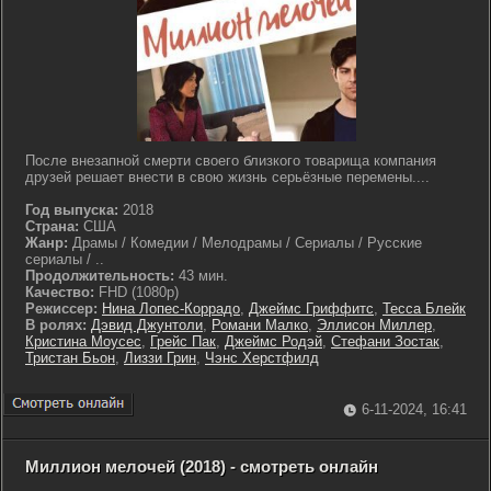
После внезапной смерти своего близкого товарища компания
друзей решает внести в свою жизнь серьёзные перемены....
Год выпуска:
2018
Страна:
США
Жанр:
Драмы / Комедии / Мелодрамы / Сериалы / Русские
сериалы / ..
Продолжительность:
43 мин.
Качество:
FHD (1080p)
Режиссер:
Нина Лопес-Коррадо
,
Джеймс Гриффитс
,
Тесса Блейк
В ролях:
Дэвид Джунтоли
,
Романи Малко
,
Эллисон Миллер
,
Кристина Моусес
,
Грейс Пак
,
Джеймс Родэй
,
Стефани Зостак
,
Тристан Бьон
,
Лиззи Грин
,
Чэнс Херстфилд
6-11-2024, 16:41
Миллион мелочей (2018) - смотреть онлайн