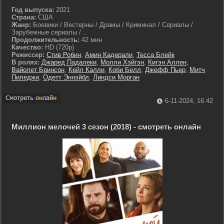
Год выпуска:
2021
Страна:
США
Жанр:
Боевики / Вестерны / Драмы / Криминал / Сериалы /
Зарубежные сериалы / ..
Продолжительность:
42 мин
Качество:
HD (720p)
Режиссер:
Стив Робин
,
Амин Кадерали
,
Тесса Блейк
В ролях:
Джаред Падалеки
,
Молли Хэйгэн
,
Кигэн Аллен
,
Вайолет Бринсон
,
Кейл Калли
,
Коби Белл
,
Джефф Пьер
,
Митч
Пиледжи
,
Одетт Эннэйбл
,
Линдси Морган
6-11-2024, 16:42
Миллион мелочей 3 сезон (2018) - смотреть онлайн