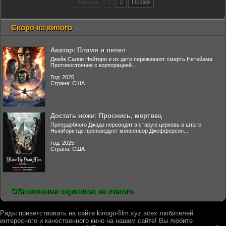
Раньше
1
2
Позже
Скоро на киного
Аватар: Пламя и пепел
Джейк Салли Нейтири и их дети переживают смерть Нетейама
Противостояние с корпорацией...
Год: 2025
Страна: США
Достать ножи: Проснись, мертвец
Преподобного Джада переводят в старую церковь в штате
НьюЙорк где проповедует монсеньор Джефферсон...
Год: 2025
Страна: США
Обновления сериалов на киного
Рады приветствовать на сайте kinogo-film.xyz всех любителей
интересного и качественного кино на нашем сайте! Вы любите