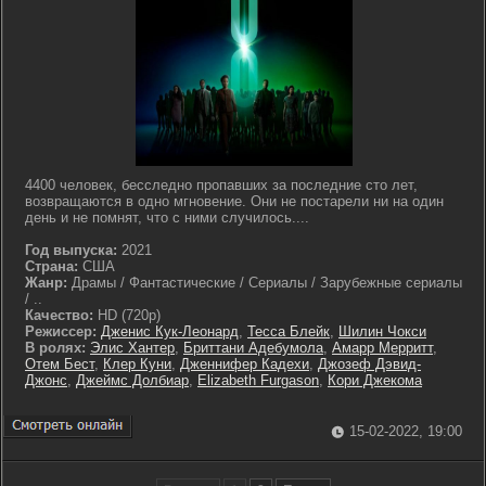
4400 человек, бесследно пропавших за последние сто лет,
возвращаются в одно мгновение. Они не постарели ни на один
день и не помнят, что с ними случилось....
Год выпуска:
2021
Страна:
США
Жанр:
Драмы / Фантастические / Сериалы / Зарубежные сериалы
/ ..
Качество:
HD (720p)
Режиссер:
Дженис Кук-Леонард
,
Тесса Блейк
,
Шилин Чокси
В ролях:
Элис Хантер
,
Бриттани Адебумола
,
Амарр Мерритт
,
Отем Бест
,
Клер Куни
,
Дженнифер Кадехи
,
Джозеф Дэвид-
Джонс
,
Джеймс Долбиар
,
Elizabeth Furgason
,
Кори Джекома
15-02-2022, 19:00