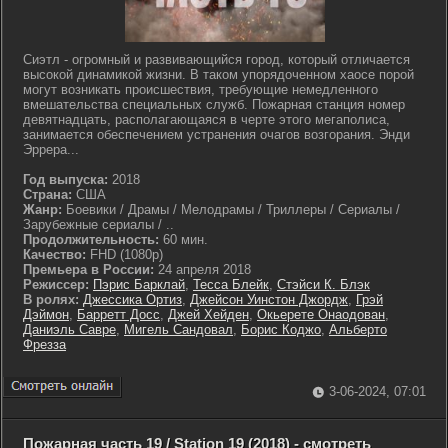
Сиэтл - огромный и развивающийся город, который отличается
высокой динамикой жизни. В таком упорядоченном хаосе порой
могут возникать происшествия, требующие немедленного
вмешательства специальных служб. Пожарная станция номер
девятнадцать, располагающаяся в черте этого мегаполиса,
занимается обеспечением устранения очагов возгорания. Энди
Эррера...
Год выпуска:
2018
Страна:
США
Жанр:
Боевики / Драмы / Мелодрамы / Триллеры / Сериалы /
Зарубежные сериалы / ..
Продолжительность:
60 мин.
Качество:
FHD (1080p)
Премьера в России:
24 апреля 2018
Режиссер:
Пэрис Барклай
,
Тесса Блейк
,
Стэйси К. Блэк
В ролях:
Джессика Ортиз
,
Джейсон Уинстон Джордж
,
Грэй
Дэймон
,
Барретт Досс
,
Джей Хейден
,
Окьерете Онаодован
,
Даниэль Савре
,
Мигель Сандовал
,
Борис Коджо
,
Альберто
Фрезза
3-06-2024, 07:01
Пожарная часть 19 / Station 19 (2018) - смотреть