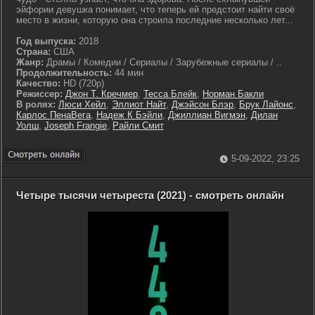
эйфории девушка понимает, что теперь ей предстоит найти своё
место в жизни, которую она строила последние несколько лет...
Год выпуска:
2018
Страна:
США
Жанр:
Драмы / Комедии / Сериалы / Зарубежные сериалы / ..
Продолжительность:
44 мин
Качество:
HD (720p)
Режиссер:
Джон Т. Кречмер
,
Тесса Блейк
,
Норман Бакли
В ролях:
Люси Хейл
,
Эллиот Найт
,
Джэйсон Блэр
,
Брук Лайонс
,
Карлос ПенаВега
,
Надеж К Бэйли
,
Джиллиан Вигмэн
,
Дилан
Уолш
,
Joseph Frangie
,
Райли Смит
5-09-2022, 23:25
Четыре тысячи четыреста (2021) - смотреть онлайн