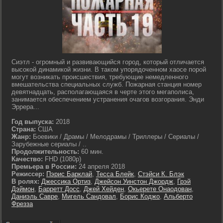
Сиэтл - огромный и развивающийся город, который отличается
высокой динамикой жизни. В таком упорядоченном хаосе порой
могут возникать происшествия, требующие немедленного
вмешательства специальных служб. Пожарная станция номер
девятнадцать, располагающаяся в черте этого мегаполиса,
занимается обеспечением устранения очагов возгорания. Энди
Эррера...
Год выпуска:
2018
Страна:
США
Жанр:
Боевики / Драмы / Мелодрамы / Триллеры / Сериалы /
Зарубежные сериалы / ..
Продолжительность:
60 мин.
Качество:
FHD (1080p)
Премьера в России:
24 апреля 2018
Режиссер:
Пэрис Барклай
,
Тесса Блейк
,
Стэйси К. Блэк
В ролях:
Джессика Ортиз
,
Джейсон Уинстон Джордж
,
Грэй
Дэймон
,
Барретт Досс
,
Джей Хейден
,
Окьерете Онаодован
,
Даниэль Савре
,
Мигель Сандовал
,
Борис Коджо
,
Альберто
Фрезза