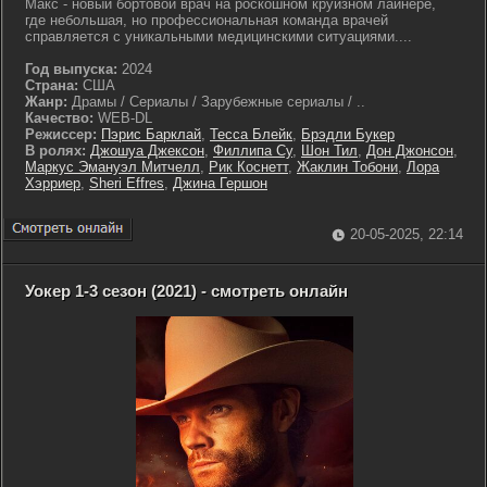
Макс - новый бортовой врач на роскошном круизном лайнере,
где небольшая, но профессиональная команда врачей
справляется с уникальными медицинскими ситуациями....
Год выпуска:
2024
Страна:
США
Жанр:
Драмы / Сериалы / Зарубежные сериалы / ..
Качество:
WEB-DL
Режиссер:
Пэрис Барклай
,
Тесса Блейк
,
Брэдли Букер
В ролях:
Джошуа Джексон
,
Филлипа Су
,
Шон Тил
,
Дон Джонсон
,
Маркус Эмануэл Митчелл
,
Рик Коснетт
,
Жаклин Тобони
,
Лора
Хэрриер
,
Sheri Effres
,
Джина Гершон
20-05-2025, 22:14
Уокер 1-3 сезон (2021) - смотреть онлайн