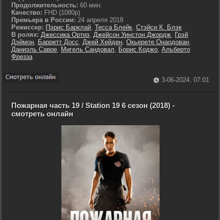
Продолжительность:
60 мин.
Качество:
FHD (1080p)
Премьера в России:
24 апреля 2018
Режиссер:
Пэрис Барклай
,
Тесса Блейк
,
Стэйси К. Блэк
В ролях:
Джессика Ортиз
,
Джейсон Уинстон Джордж
,
Грэй
Дэймон
,
Барретт Досс
,
Джей Хейден
,
Окьерете Онаодован
,
Даниэль Савре
,
Мигель Сандовал
,
Борис Коджо
,
Альберто
Фрезза
3-06-2024, 07:01
Пожарная часть 19 / Station 19 6 сезон (2018) -
смотреть онлайн