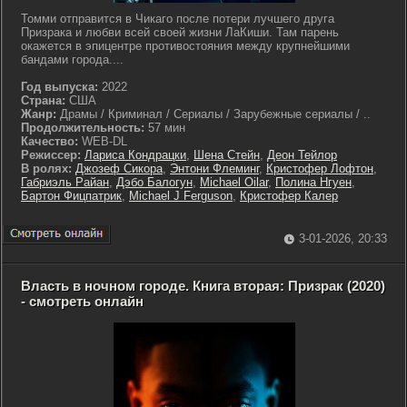
Томми отправится в Чикаго после потери лучшего друга
Призрака и любви всей своей жизни ЛаКиши. Там парень
окажется в эпицентре противостояния между крупнейшими
бандами города....
Год выпуска:
2022
Страна:
США
Жанр:
Драмы / Криминал / Сериалы / Зарубежные сериалы / ..
Продолжительность:
57 мин
Качество:
WEB-DL
Режиссер:
Лариса Кондрацки
,
Шена Стейн
,
Деон Тейлор
В ролях:
Джозеф Сикора
,
Энтони Флеминг
,
Кристофер Лофтон
,
Габриэль Райан
,
Дэбо Балогун
,
Michael Oilar
,
Полина Нгуен
,
Бартон Фицпатрик
,
Michael J Ferguson
,
Кристофер Калер
3-01-2026, 20:33
Власть в ночном городе. Книга вторая: Призрак (2020)
- смотреть онлайн