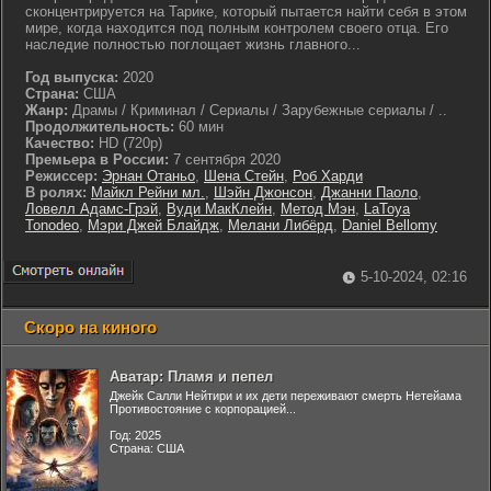
сконцентрируется на Тарике, который пытается найти себя в этом
мире, когда находится под полным контролем своего отца. Его
наследие полностью поглощает жизнь главного...
Год выпуска:
2020
Страна:
США
Жанр:
Драмы / Криминал / Сериалы / Зарубежные сериалы / ..
Продолжительность:
60 мин
Качество:
HD (720p)
Премьера в России:
7 сентября 2020
Режиссер:
Эрнан Отаньо
,
Шена Стейн
,
Роб Харди
В ролях:
Майкл Рейни мл.
,
Шэйн Джонсон
,
Джанни Паоло
,
Ловелл Адамс-Грэй
,
Вуди МакКлейн
,
Метод Мэн
,
LaToya
Tonodeo
,
Мэри Джей Блайдж
,
Мелани Либёрд
,
Daniel Bellomy
5-10-2024, 02:16
Скоро на киного
Аватар: Пламя и пепел
Джейк Салли Нейтири и их дети переживают смерть Нетейама
Противостояние с корпорацией...
Год: 2025
Страна: США