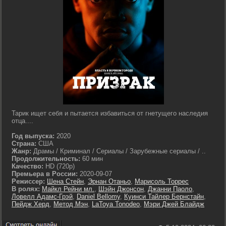
Тарик ищет себя и пытается избавиться от гнетущего наследия
отца....
Год выпуска:
2020
Страна:
США
Жанр:
Драмы / Криминал / Сериалы / Зарубежные сериалы / ..
Продолжительность:
60 мин
Качество:
HD (720p)
Премьера в России:
2020-09-07
Режиссер:
Шена Стейн
,
Эрнан Отаньо
,
Марисоль Торрес
В ролях:
Майкл Рейни мл.
,
Шэйн Джонсон
,
Джанни Паоло
,
Ловелл Адамс-Грэй
,
Daniel Bellomy
,
Куинси Тайлер Бернстайн
,
Пейдж Херд
,
Метод Мэн
,
LaToya Tonodeo
,
Мэри Джей Блайдж