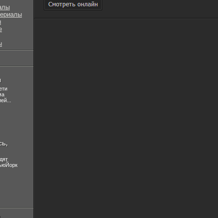
алы
сериалы
ы
е
ы
л
ети
ма
ей...
сь,
дят
НьюЙорк