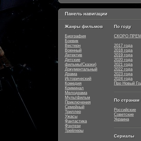
Панель навигации
Жанры фильмов
По году
Биография
СКОРО ПРЕ
Боевик
Вестерн
2017 года
Военный
2018 года
Детектив
2019 года
Детские
2020 года
фильмы(Сказки)
2021 года
Документальный
2022 года
Драма
2023 года
Исторический
2024 года
Комедия
Про Новый Го
Криминал
Мелодрама
Мультфильм
По странам
Приключения
Семейный
Российские
Триллер
Советские
Ужасы
Украина
Фантастика
Фэнтези
Трейлеры
Сериалы