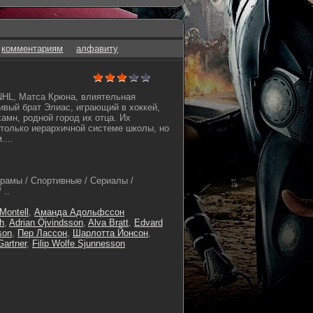
комментариям
алфавиту
NHL, Матса Крюна, влиятельная
ивый брат Элиас, играющий в хоккей,
амн, родной город их отца. Их
 только иерархичной системе школы, но
...
амы / Спортивные / Сериалы /
 ..
 Montell
,
Аманда Адольфссон
h
,
Adrian Öjvindsson
,
Alva Bratt
,
Edvard
son
,
Пер Лассон
,
Шарлотта Йонсон
,
Gartner
,
Filip Wolfe Sjunnesson