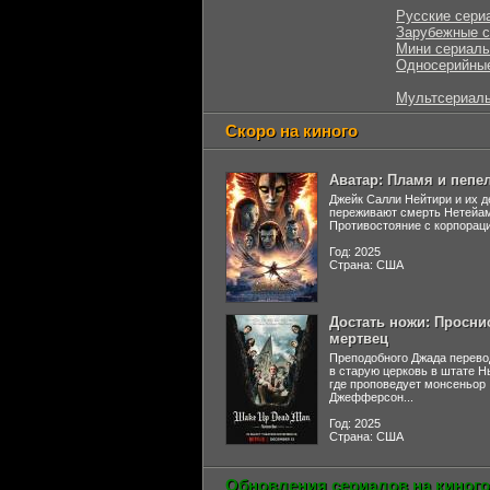
Русские сери
Зарубежные 
Мини сериал
Односерийны
Мультсериал
Скоро на киного
Аватар: Пламя и пепе
Джейк Салли Нейтири и их д
переживают смерть Нетейа
Противостояние с корпораци
Год: 2025
Страна: США
Достать ножи: Просни
мертвец
Преподобного Джада перево
в старую церковь в штате 
где проповедует монсеньор
Джефферсон...
Год: 2025
Страна: США
Обновления сериалов на киного