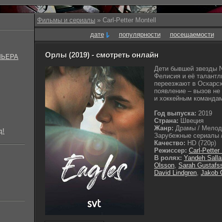
Фильмы и сериалы
» Carl-Petter Montell
дате
популярности
посещаемости
Орлы (2019) - смотреть онлайн
МЬЕРА
Дети бывшей звезды 
Фелиcия и её талантл
переезжают в Оскарсх
появление – вызов не
и хоккейным командам.
Год выпуска:
2019
Страна:
Швеция
Жанр:
Драмы / Мелодр
д!
Зарубежные сериалы /
Качество:
HD (720p)
Режиссер:
Carl-Petter
В ролях:
Yandeh Salla
Olsson
,
Sarah Gustafs
David Lindgren
,
Jakob 