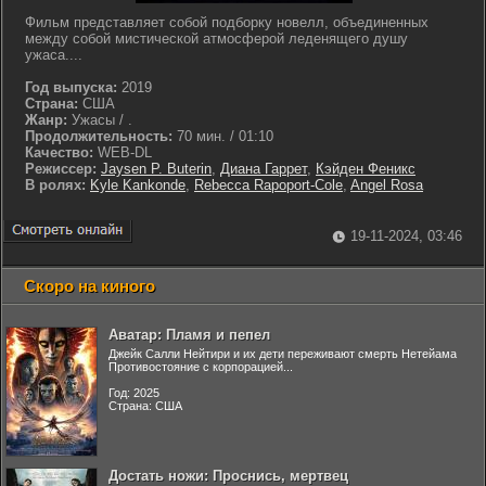
Фильм представляет собой подборку новелл, объединенных
между собой мистической атмосферой леденящего душу
ужаса....
Год выпуска:
2019
Страна:
США
Жанр:
Ужасы / .
Продолжительность:
70 мин. / 01:10
Качество:
WEB-DL
Режиссер:
Jaysen P. Buterin
,
Диана Гаррет
,
Кэйден Феникс
В ролях:
Kyle Kankonde
,
Rebecca Rapoport-Cole
,
Angel Rosa
19-11-2024, 03:46
Скоро на киного
Аватар: Пламя и пепел
Джейк Салли Нейтири и их дети переживают смерть Нетейама
Противостояние с корпорацией...
Год: 2025
Страна: США
Достать ножи: Проснись, мертвец