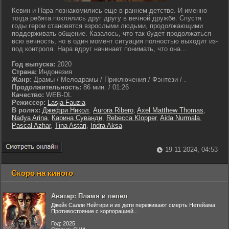
Кевин и Нара познакомились еще в раннем детстве. И именно
тогда ребята поклялись друг другу в вечной дружбе. Спустя
годы герои становятся взрослыми людьми, продолжающими
поддерживать общение. Казалось, что так будет продолжаться
всю вечность, но в один момент ситуация полностью выходит из-
под контроля. Нара вдруг начинает понимать, что она...
Год выпуска:
2020
Страна:
Индонезия
Жанр:
Драмы / Мелодрамы / Приключения / Фэнтези / .
Продолжительность:
86 мин. / 01:26
Качество:
WEB-DL
Режиссер:
Lasja Fauzia
В ролях:
Джефри Никол
,
Aurora Ribero
,
Axel Matthew Thomas
,
Nadya Arina
,
Карина Суванди
,
Rebecca Klopper
,
Aida Nurmala
,
Pascal Azhar
,
Tina Astari
,
Indra Aksa
19-11-2024, 04:53
Скоро на киного
Аватар: Пламя и пепел
Джейк Салли Нейтири и их дети переживают смерть Нетейама
Противостояние с корпорацией...
Год: 2025