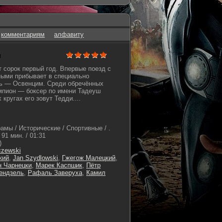
комментариям
алфавиту
н
 сорок первый год. Впервые поезд с
ными прибывает в специально
рь — Освенцим. Среди обречённых
мпион — боксер по имени Тадеуш
 кругах его зовут Тедди....
амы / Исторические / Спортивные / .
91 мин. / 01:31
)
czewski
кий
,
Jan Szydlowski
,
Гжегож Малецкий
,
 Чарнецки
,
Марек Каспшик
,
Пётр
ендзель
,
Рафаль Заверуха
,
Камил