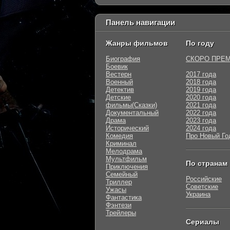
Панель навигации
Жанры фильмов
По году
Биография
СКОРО ПРЕ
Боевик
Вестерн
2017 года
Военный
2018 года
Детектив
2019 года
Детские
2020 года
фильмы(Сказки)
2021 года
Документальный
2022 года
Драма
2023 года
Исторический
2024 года
Комедия
Про Новый Го
Криминал
Мелодрама
Мультфильм
По странам
Приключения
Семейный
Российские
Триллер
Советские
Ужасы
Украина
Фантастика
Фэнтези
Трейлеры
Сериалы