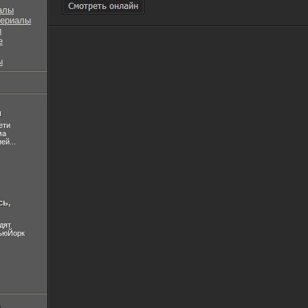
алы
сериалы
ы
е
ы
л
ети
ма
ей...
сь,
дят
НьюЙорк