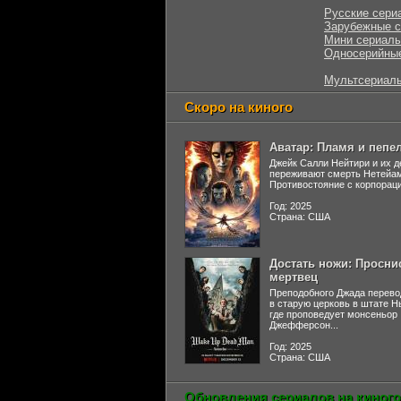
Русские сери
Зарубежные 
Мини сериал
Односерийны
Мультсериал
Скоро на киного
Аватар: Пламя и пепе
Джейк Салли Нейтири и их д
переживают смерть Нетейа
Противостояние с корпораци
Год: 2025
Страна: США
Достать ножи: Просни
мертвец
Преподобного Джада перево
в старую церковь в штате 
где проповедует монсеньор
Джефферсон...
Год: 2025
Страна: США
Обновления сериалов на киного