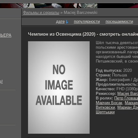
Фильмы и сериалы
» Maciej Barczewski
дате
популярности
посещаемости
Чемпион из Освенцима (2020) - смотреть онлай
МЬЕРА
Шёл тысяча девятьсот
польскими арестован
организованный лаге
находится бывший че
Петшиковский, в своих
Год выпуска:
2020
Страна:
Польша
Жанр:
Биография / Др
д!
Продолжительность:
Качество:
FHD (1080p
Режиссер:
Maciej Bar
В ролях:
Петр Гловац
Марчин Босак
,
Марцин
Витковски
,
Мариан Дз
Шептыцки