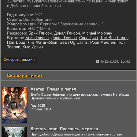
32-летний музыкант-человеконенавистник по имени Фрэнк живет
в Дублине со своей матерью....
Год выпуска:
2021
Страна:
Великобритания
Жанр:
Комедии / Сериалы / Зарубежные сериалы / ..
Качество:
FHD (1080p)
Режиссер:
Брин Глисон
,
Донал Глисон
,
Michael Moloney
В ролях:
Брин Глисон
,
Донал Глисон
,
Сара Грин
,
Том Вон-Лолор
,
Пом Бойд
,
Лиз Фитцгиббон
,
Seán Óg Cairns
,
Рори Маллен
,
Пол
Тайлак
,
Хью Ирвин
6-11-2024, 16:41
Скоро на киного
Аватар: Пламя и пепел
Джейк Салли Нейтири и их дети переживают смерть Нетейама
Противостояние с корпорацией...
Год: 2025
Страна: США
Достать ножи: Проснись, мертвец
Преподобного Джада переводят в старую церковь в штате